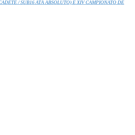
 (CADETE / SUB16 ATÁ ABSOLUTO) E XIV CAMPIONATO DE