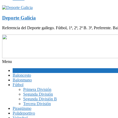
Deporte Galicia
Referencia del Deporte gallego. Fútbol, 1ª, 2ª, 2ª B. 3ª, Preferente. B
Menu
Atletismo
Baloncesto
Balonmano
Fútbol
Primera División
Segunda División
Segunda División B
Tercera División
Piragüismo
Polideportivo
Voleybol