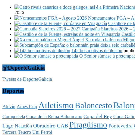
2026
Nomeamentos FGA – Ag
Castillo e de 
Campaña Siareiros 2026 – 
Castill
Xa roda o balón no Migue
142 bos motivos de ilusión
publi
O Sénior súmase á pretempa
@DeporteGalicia
Tweets de DeporteGalicia
Deportes
Atletismo
Balo
Baloncesto
Alevín
Ames Cup
Copa del Rey
Compostela
Copa de la Reina Balonmano
Copa Galic
Piragüismo
Obradoiro CAB
Lugo
Pontevedra 
Natación
Tercera
Teucro
Uni Ferrol