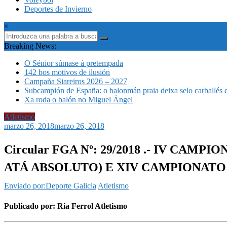
Deportes de Invierno
×
Breaking News:
O Sénior súmase á pretempada
142 bos motivos de ilusión
Campaña Siareiros 2026 – 2027
Subcampión de España: o balonmán praia deixa selo carballés 
Xa roda o balón no Miguel Ángel
Atletismo
marzo 26, 2018
marzo 26, 2018
Circular FGA Nº: 29/2018 .- IV CA
ATÁ ABSOLUTO) E XIV CAMPIONATO
Enviado por:Deporte Galicia
Atletismo
Publicado por: Ria Ferrol Atletismo