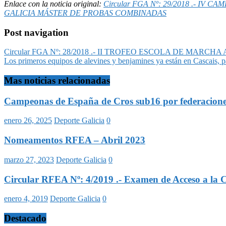
Enlace con la noticia original:
Circular FGA Nº: 29/2018 .- I
GALICIA MÁSTER DE PROBAS COMBINADAS
Post navigation
Circular FGA Nº: 28/2018 .- II TROFEO ESCOLA DE MARCHA
Los primeros equipos de alevines y benjamines ya están en Cascais, pa
Mas noticias relacionadas
Campeonas de España de Cros sub16 por federacion
enero 26, 2025
Deporte Galicia
0
Nomeamentos RFEA – Abril 2023
marzo 27, 2023
Deporte Galicia
0
Circular RFEA Nº: 4/2019 .- Examen de Acceso a la Ca
enero 4, 2019
Deporte Galicia
0
Destacado