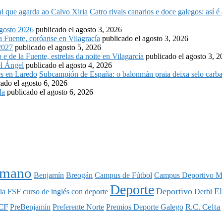
Catro rivais canarios e doce galegos: así 
osto 2026
publicado el agosto 3, 2026
la Fuente, coróanse en Vilagracía
publicado el agosto 3, 2026
2027
publicado el agosto 5, 2026
o e de la Fuente, estrelas da noite en Vilagarcía
publicado el agosto 3, 
l Ángel
publicado el agosto 4, 2026
Subcampión de España: o balonmán praia deixa selo carba
cado el agosto 6, 2026
da
publicado el agosto 6, 2026
nmano
Benjamín
Breogán
Campus de Fútbol
Campus Deportivo M
Deporte
Deportivo
E
ia FSF
curso de inglés con deporte
Derbi
CF
R.C. Celta
PreBenjamín
Preferente Norte
Premios Deporte Galego