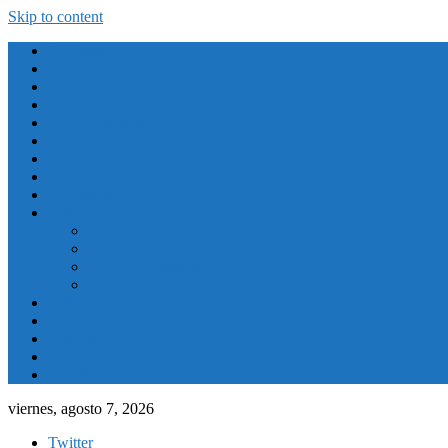
Skip to content
Atletismo
Baloncesto
Balonmano
Ciclismo
Deporte Adaptado
Deportes de Invierno
Deportes Naúticos
Destacado
El Tiempo
Fútbol
Primera División
Segunda División
Segunda División B
Tercera División
Futbol Sala
Piragüismo
Polideportivo
Running
Voleybol
viernes, agosto 7, 2026
Twitter