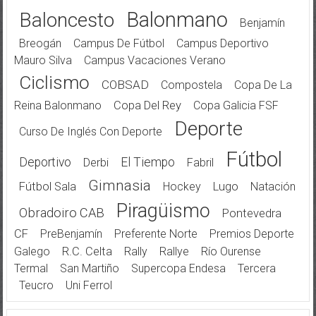
Balonmano
Baloncesto
Benjamín
Breogán
Campus De Fútbol
Campus Deportivo
Mauro Silva
Campus Vacaciones Verano
Ciclismo
COBSAD
Compostela
Copa De La
Reina Balonmano
Copa Del Rey
Copa Galicia FSF
Deporte
Curso De Inglés Con Deporte
Fútbol
Deportivo
El Tiempo
Derbi
Fabril
Gimnasia
Fútbol Sala
Hockey
Lugo
Natación
Piragüismo
Obradoiro CAB
Pontevedra
CF
PreBenjamín
Preferente Norte
Premios Deporte
Galego
R.C. Celta
Rally
Rallye
Río Ourense
Termal
San Martiño
Supercopa Endesa
Tercera
Teucro
Uni Ferrol