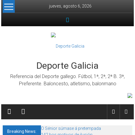
Skip to content
jueves, agosto 6, 2026
Deporte Galicia
Referencia del Deporte gallego. Fútbol, 1ª, 2ª, 2ª B. 3ª,
Preferente. Baloncesto, atletismo, balonmano
O Sénior súmase á pretempada
Breaking News:
142 bos motivos de ilusión