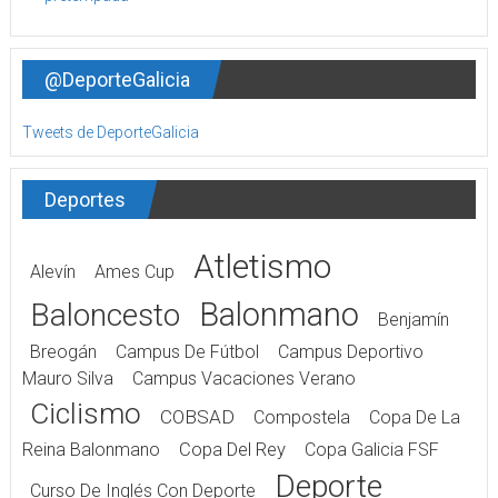
@DeporteGalicia
Tweets de DeporteGalicia
Deportes
Atletismo
Alevín
Ames Cup
Balonmano
Baloncesto
Benjamín
Breogán
Campus De Fútbol
Campus Deportivo
Mauro Silva
Campus Vacaciones Verano
Ciclismo
COBSAD
Compostela
Copa De La
Reina Balonmano
Copa Del Rey
Copa Galicia FSF
Deporte
Curso De Inglés Con Deporte