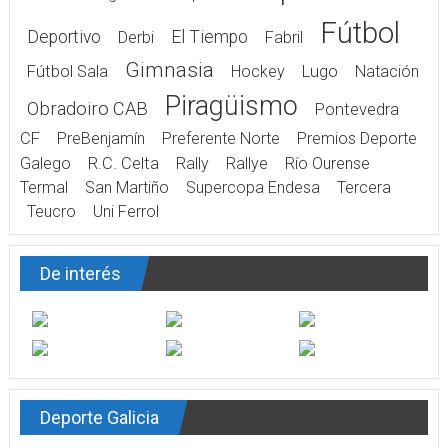
Fútbol
Deportivo
El Tiempo
Derbi
Fabril
Gimnasia
Fútbol Sala
Hockey
Lugo
Natación
Piragüismo
Obradoiro CAB
Pontevedra
CF
PreBenjamín
Preferente Norte
Premios Deporte
Galego
R.C. Celta
Rally
Rallye
Río Ourense
Termal
San Martiño
Supercopa Endesa
Tercera
Teucro
Uni Ferrol
De interés
Deporte Galicia