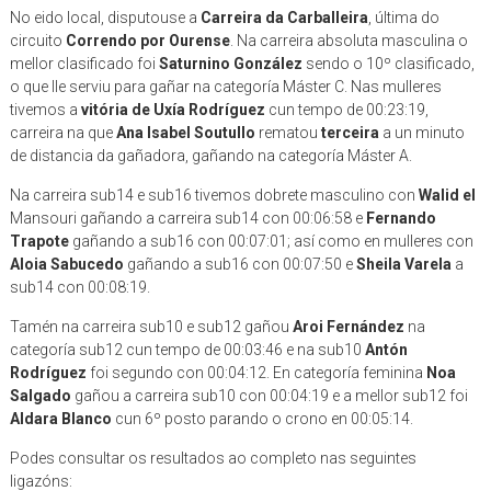
No eido local, disputouse a
Carreira da Carballeira
, última do
circuito
Correndo por Ourense
. Na carreira absoluta masculina o
mellor clasificado foi
Saturnino González
sendo o 10º clasificado,
o que lle serviu para gañar na categoría Máster C. Nas mulleres
tivemos a
vitória de Uxía Rodríguez
cun tempo de 00:23:19,
carreira na que
Ana Isabel Soutullo
rematou
terceira
a un minuto
de distancia da gañadora, gañando na categoría Máster A.
Na carreira sub14 e sub16 tivemos dobrete masculino con
Walid el
Mansouri gañando a carreira sub14 con 00:06:58 e
Fernando
Trapote
gañando a sub16 con 00:07:01; así como en mulleres con
Aloia Sabucedo
gañando a sub16 con 00:07:50 e
Sheila Varela
a
sub14 con 00:08:19.
Tamén na carreira sub10 e sub12 gañou
Aroi Fernández
na
categoría sub12 cun tempo de 00:03:46 e na sub10
Antón
Rodríguez
foi segundo con 00:04:12. En categoría feminina
Noa
Salgado
gañou a carreira sub10 con 00:04:19 e a mellor sub12 foi
Aldara Blanco
cun 6º posto parando o crono en 00:05:14.
Podes consultar os resultados ao completo nas seguintes
ligazóns: