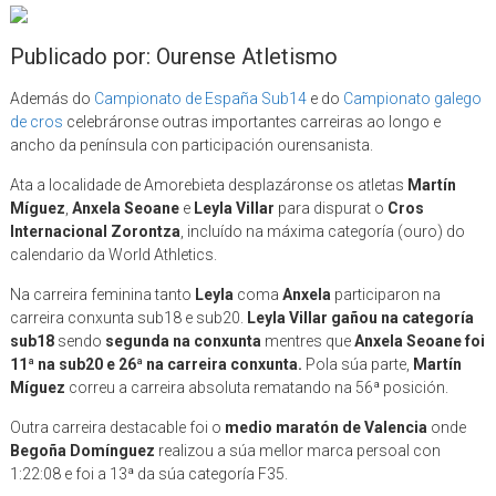
Publicado por: Ourense Atletismo
Además do
Campionato de España Sub14
e do
Campionato galego
de cros
celebráronse outras importantes carreiras ao longo e
ancho da península con participación ourensanista.
Ata a localidade de Amorebieta desplazáronse os atletas
Martín
Míguez
,
Anxela Seoane
e
Leyla Villar
para dispurat o
Cros
Internacional Zorontza
, incluído na máxima categoría (ouro) do
calendario da World Athletics.
Na carreira feminina tanto
Leyla
coma
Anxela
participaron na
carreira conxunta sub18 e sub20.
Leyla Villar gañou na categoría
sub18
sendo
segunda na conxunta
mentres que
Anxela Seoane foi
11ª na sub20 e 26ª na carreira conxunta.
Pola súa parte,
Martín
Míguez
correu a carreira absoluta rematando na 56ª posición.
Outra carreira destacable foi o
medio maratón de Valencia
onde
Begoña Domínguez
realizou a súa mellor marca persoal con
1:22:08 e foi a 13ª da súa categoría F35.