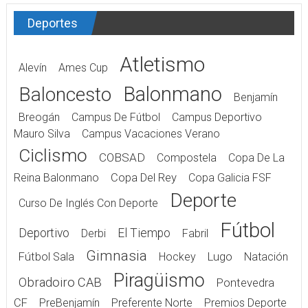
Deportes
Atletismo
Alevín
Ames Cup
Balonmano
Baloncesto
Benjamín
Breogán
Campus De Fútbol
Campus Deportivo
Mauro Silva
Campus Vacaciones Verano
Ciclismo
COBSAD
Compostela
Copa De La
Reina Balonmano
Copa Del Rey
Copa Galicia FSF
Deporte
Curso De Inglés Con Deporte
Fútbol
Deportivo
El Tiempo
Derbi
Fabril
Gimnasia
Fútbol Sala
Hockey
Lugo
Natación
Piragüismo
Obradoiro CAB
Pontevedra
CF
PreBenjamín
Preferente Norte
Premios Deporte