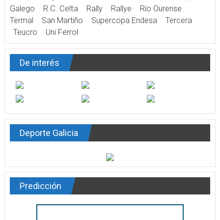
Galego
R.C. Celta
Rally
Rallye
Río Ourense
Termal
San Martiño
Supercopa Endesa
Tercera
Teucro
Uni Ferrol
De interés
Deporte Galicia
Predicción