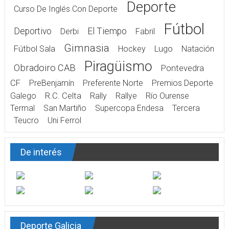
Deporte
Curso De Inglés Con Deporte
Fútbol
Deportivo
El Tiempo
Derbi
Fabril
Gimnasia
Fútbol Sala
Hockey
Lugo
Natación
Piragüismo
Obradoiro CAB
Pontevedra
CF
PreBenjamín
Preferente Norte
Premios Deporte
Galego
R.C. Celta
Rally
Rallye
Río Ourense
Termal
San Martiño
Supercopa Endesa
Tercera
Teucro
Uni Ferrol
De interés
Deporte Galicia