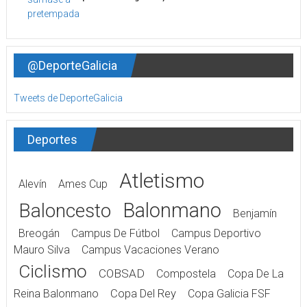
@DeporteGalicia
Tweets de DeporteGalicia
Deportes
Atletismo
Alevín
Ames Cup
Balonmano
Baloncesto
Benjamín
Breogán
Campus De Fútbol
Campus Deportivo
Mauro Silva
Campus Vacaciones Verano
Ciclismo
COBSAD
Compostela
Copa De La
Reina Balonmano
Copa Del Rey
Copa Galicia FSF