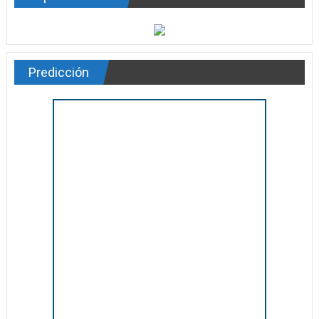
Predicción