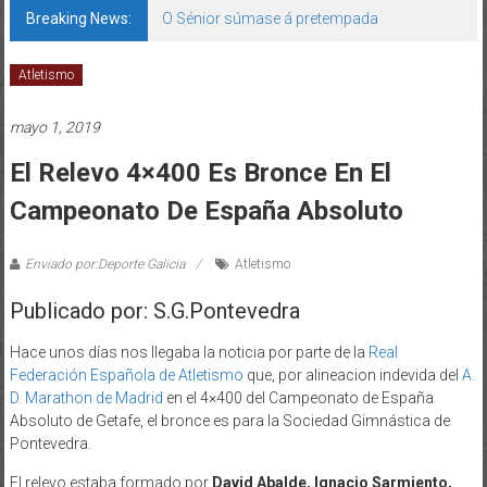
Breaking News:
O Sénior súmase á pretempada
Atletismo
mayo 1, 2019
El Relevo 4×400 Es Bronce En El
Campeonato De España Absoluto
Enviado por:Deporte Galicia
Atletismo
Publicado por: S.G.Pontevedra
Hace unos días nos llegaba la noticia por parte de la
Real
Federación Española de Atletismo
que, por alineacion indevida del
A.
D. Marathon de Madrid
en el 4×400 del Campeonato de España
Absoluto de Getafe, el bronce es para la Sociedad Gimnástica de
Pontevedra.
El relevo estaba formado por
David Abalde, Ignacio Sarmiento,