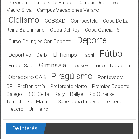
Breogán
Campus De Fútbol
Campus Deportivo
Mauro Silva
Campus Vacaciones Verano
Ciclismo
COBSAD
Compostela
Copa De La
Reina Balonmano
Copa Del Rey
Copa Galicia FSF
Deporte
Curso De Inglés Con Deporte
Fútbol
Deportivo
El Tiempo
Derbi
Fabril
Gimnasia
Fútbol Sala
Hockey
Lugo
Natación
Piragüismo
Obradoiro CAB
Pontevedra
CF
PreBenjamín
Preferente Norte
Premios Deporte
Galego
R.C. Celta
Rally
Rallye
Río Ourense
Termal
San Martiño
Supercopa Endesa
Tercera
Teucro
Uni Ferrol
De interés