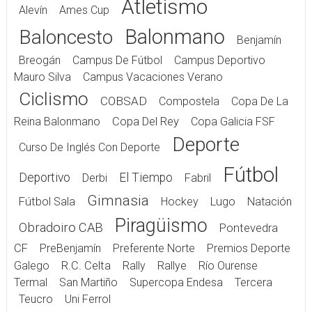
Atletismo
Alevín
Ames Cup
Balonmano
Baloncesto
Benjamín
Breogán
Campus De Fútbol
Campus Deportivo
Mauro Silva
Campus Vacaciones Verano
Ciclismo
COBSAD
Compostela
Copa De La
Reina Balonmano
Copa Del Rey
Copa Galicia FSF
Deporte
Curso De Inglés Con Deporte
Fútbol
Deportivo
El Tiempo
Derbi
Fabril
Gimnasia
Fútbol Sala
Hockey
Lugo
Natación
Piragüismo
Obradoiro CAB
Pontevedra
CF
PreBenjamín
Preferente Norte
Premios Deporte
Galego
R.C. Celta
Rally
Rallye
Río Ourense
Termal
San Martiño
Supercopa Endesa
Tercera
Teucro
Uni Ferrol