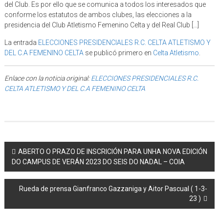
del Club. Es por ello que se comunica a todos los interesados que
conforme los estatutos de ambos clubes, las elecciones a la
presidencia del Club Atletismo Femenino Celta y del Real Club […]
La entrada
ELECCIONES PRESIDENCIALES R.C. CELTA ATLETISMO Y
DEL C.A FEMENINO CELTA
se publicó primero en
Celta Atletismo
.
Enlace con la noticia original:
ELECCIONES PRESIDENCIALES R.C.
CELTA ATLETISMO Y DEL C.A FEMENINO CELTA
Post navigation
ABERTO O PRAZO DE INSCRICIÓN PARA UNHA NOVA EDICIÓN
DO CAMPUS DE VERÁN 2023 DO SEIS DO NADAL – COIA
Rueda de prensa Gianfranco Gazzaniga y Aitor Pascual ( 1-3-
23 )