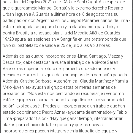
actividad del Objetivo 2021 en el CAR de Sant Cugat. A la espera de
que la guardameta Marisol Carratú y la extremo derecho Rosario
Urban lleguen a A Guarda a última hora del 6 de agosto tras su
participación con Argentina en los Juegos Panamericanos de Lima -
esta madrugada se juegan el oro y la clasificación para Tokyo
contra Brasil-, la renovada plantilla del Mecalia Atlético Guardés
19/20 apura las sesiones en A Sangriña en una pretemporada que
tuvo su pistoletazo de salida el 25 de julio a las 9:30 horas.
Además de las cuatro incorporaciones -Lima, Santiago, Mazza y
Descalzo-, cabe destacar la vuelta al trabajo de la pivote Sarah
Valero tras superar la rotura de ligamento cruzado anterior y
menisco de su rodilla izquierda a principios de la campaña pasada.
Además, Cristina Barbosa -Autonómica-, Claudia Martínez y Yamila
Melo -juveniles- ayudan al grupo estas primeras semanas de
preparación. “Nos estamos centrando en recuperar, en ver cómo
está el equipo y en sumar mucho trabajo físico sin olvidarnos del
balón”, explica José I. Prades al incorporarse a un trabajo que han
estado coordinando Pedro Aznar -ayudante de entrenador- y Fabio
Lima -preparador físico-. “Hay que ganar tiempo, intentar acortar
plazos para el inicio de la temporada y que las nuevas
incorporaciones puedan integrarse en la filosofía del equipo y