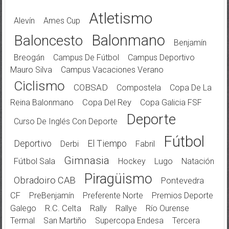
Atletismo
Alevín
Ames Cup
Balonmano
Baloncesto
Benjamín
Breogán
Campus De Fútbol
Campus Deportivo
Mauro Silva
Campus Vacaciones Verano
Ciclismo
COBSAD
Compostela
Copa De La
Reina Balonmano
Copa Del Rey
Copa Galicia FSF
Deporte
Curso De Inglés Con Deporte
Fútbol
Deportivo
El Tiempo
Derbi
Fabril
Gimnasia
Fútbol Sala
Hockey
Lugo
Natación
Piragüismo
Obradoiro CAB
Pontevedra
CF
PreBenjamín
Preferente Norte
Premios Deporte
Galego
R.C. Celta
Rally
Rallye
Río Ourense
Termal
San Martiño
Supercopa Endesa
Tercera