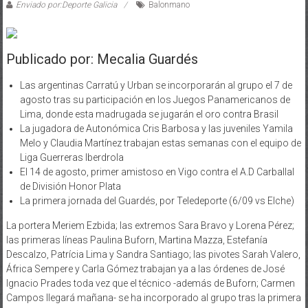
Enviado por:Deporte Galicia
Balonmano
Publicado por: Mecalia Guardés
Las argentinas Carratú y Urban se incorporarán al grupo el 7 de
agosto tras su participación en los Juegos Panamericanos de
Lima, donde esta madrugada se jugarán el oro contra Brasil
La jugadora de Autonómica Cris Barbosa y las juveniles Yamila
Melo y Claudia Martínez trabajan estas semanas con el equipo de
Liga Guerreras Iberdrola
El 14 de agosto, primer amistoso en Vigo contra el A.D Carballal
de División Honor Plata
La primera jornada del Guardés, por Teledeporte (6/09 vs Elche)
La portera Meriem Ezbida; las extremos Sara Bravo y Lorena Pérez;
las primeras líneas Paulina Buforn, Martina Mazza, Estefanía
Descalzo, Patrícia Lima y Sandra Santiago; las pivotes Sarah Valero,
África Sempere y Carla Gómez trabajan ya a las órdenes de José
Ignacio Prades toda vez que el técnico -además de Buforn; Carmen
Campos llegará mañana- se ha incorporado al grupo tras la primera