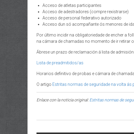
Acceso de atletas participantes
Acceso de adestradores (compre rexistrarse)
Acceso de personal federativo autorizado
Acceso dun só acompañante ós menores de idad
Por último incidir na obligatoriedade de encher a fol
na cámara de chamadas no momento de ir retirar o 
Ábrese un prazo de reclamación á lista de admisió
Lista de preadmitidos/as
Horarios definitivo de probas e cámara de chamadas
O artigo
Estritas normas de seguridade na volta ás 
Enlace con la noticia original:
Estritas normas de segur