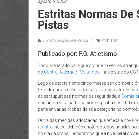
agosto 5, 2020
Estritas Normas De 
Pistas
Enviado por:Deporte Galicia
Atletismo
Publicado por: F.G. Atletismo
Todo preparado para que o vindeiro venres arranque
do
Control federado ¨Voltamos¨
nas pistas do CGT
Logo de exactamente cinco meses sen competición
feito de que as solicitudes para tomar parte desbo
as escrupulosas normas de seguridade, a
Comisión
non autorizar a participación na proba dos 100 m.
parte en varias probas da súa categoría no control 
Outra das medidas adoptadas que reflexa a nova real
rexistro
, na cal deberán anotarse todos aqueles p
no día da proba. Lembramos que a nivel xeral só se