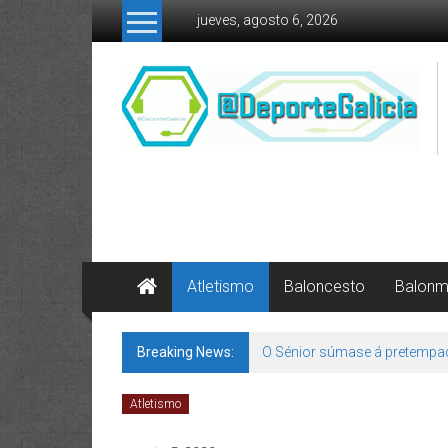
Skip to content
jueves, agosto 6, 2026
Atletismo
Baloncesto
Balon
Breaking News:
O Sénior súmase á pretempa
Atletismo