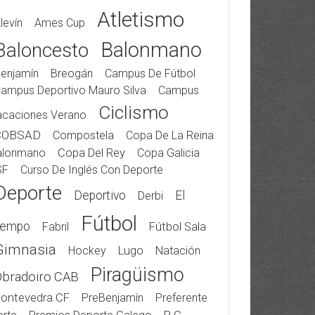
Atletismo
levín
Ames Cup
Balonmano
Baloncesto
enjamín
Breogán
Campus De Fútbol
ampus Deportivo Mauro Silva
Campus
Ciclismo
acaciones Verano
COBSAD
Compostela
Copa De La Reina
alonmano
Copa Del Rey
Copa Galicia
SF
Curso De Inglés Con Deporte
Deporte
Deportivo
El
Derbi
Fútbol
iempo
Fabril
Fútbol Sala
Gimnasia
Hockey
Lugo
Natación
Piragüismo
Obradoiro CAB
ontevedra CF
PreBenjamín
Preferente