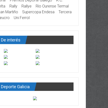
rte
Premios Deporte Galego
R.C.
lta
Rally
Rallye
Río Ourense Termal
an Martiño
Supercopa Endesa
Tercera
eucro
Uni Ferrol
De interés
Deporte Galicia