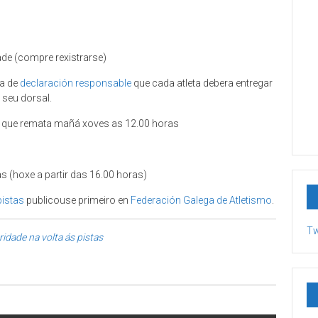
e (compre rexistrarse)
la de
declaración responsable
que cada atleta debera entregar
seu dorsal.
n que remata mañá xoves as 12.00 horas
 (hoxe a partir das 16.00 horas)
pistas
publicouse primeiro en
Federación Galega de Atletismo
.
Tw
idade na volta ás pistas