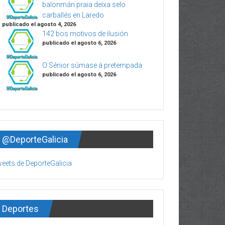
balonmán praia deixa selo
carballés en Laredo
publicado el agosto 4, 2026
142 bos motivos de ilusión
publicado el agosto 6, 2026
O Sénior súmase á pretempada
publicado el agosto 6, 2026
@DeporteGalicia
eets de DeporteGalicia
Deportes