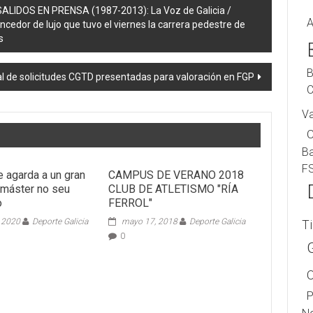
LIDOS EN PRENSA (1987-2013): La Voz de Galicia /
A
ncedor de lujo que tuvo el viernes la carrera pedestre de
s
B
al de solicitudes CGTD presentadas para valoración en FGP
C
V
B
F
 agarda a un gran
CAMPUS DE VERANO 2018
máster no seu
CLUB DE ATLETISMO "RÍA
o
FERROL"
, 2020
Deporte Galicia
mayo 17, 2018
Deporte Galicia
T
0
P