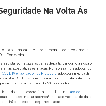
Seguridade Na Volta Ás
 o inicio oficial da actividade federada co desenvolvemento
D de Pontevedra.
s en pista, son moitas as gañas de participar como amosa o
rdaran as expectativas estimadas. Por elo e sempre adoptando
 COVID19 en aplicacion do Protocolo,
adoptou a medida de
 dos atletas Sub16 os cales gozarán da oportunidade de tomar
que se organizará o vindeiro día 20 de setembro.
idade do noso deporte, foi a de habilitar un
enlace de
ersoas que desexen estar acompañando aos menores de idade
 permitirá o acceso nos seguintes casos: