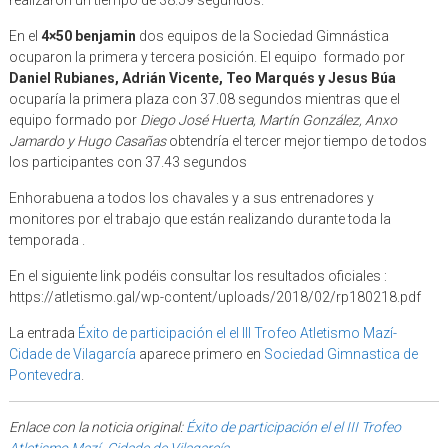
realizaron un tiempo de 38.59 segundos.
En el
4×50 benjamin
dos equipos de la Sociedad Gimnástica
ocuparon la primera y tercera posición. El equipo formado por
Daniel Rubianes, Adrián Vicente, Teo Marqués y Jesus Búa
ocuparía la primera plaza con 37.08 segundos mientras que el
equipo formado por
Diego José Huerta, Martín González, Anxo
Jamardo y Hugo Casañas
obtendría el tercer mejor tiempo de todos
los participantes con 37.43 segundos
Enhorabuena a todos los chavales y a sus entrenadores y
monitores por el trabajo que están realizando durante toda la
temporada .
En el siguiente link podéis consultar los resultados oficiales :
https://atletismo.gal/wp-content/uploads/2018/02/rp180218.pdf
La entrada
Éxito de participación el el III Trofeo Atletismo Mazí-
Cidade de Vilagarcía
aparece primero en
Sociedad Gimnastica de
Pontevedra
.
Enlace con la noticia original:
Éxito de participación el el III Trofeo