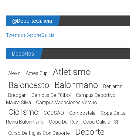
@DeporteGalicia
Tweets de DeporteGalicia
Deportes
Atletismo
Alevín
Ames Cup
Balonmano
Baloncesto
Benjamín
Breogán
Campus De Fútbol
Campus Deportivo
Mauro Silva
Campus Vacaciones Verano
Ciclismo
COBSAD
Compostela
Copa De La
Reina Balonmano
Copa Del Rey
Copa Galicia FSF
Deporte
Curso De Inglés Con Deporte