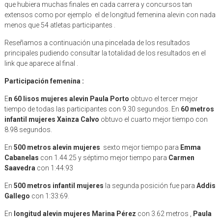
que hubiera muchas finales en cada carrera y concursos tan
extensos como por ejemplo el de longitud femenina alevin con nada
menos que 54 atletas participantes .
Reseñamos a continuación una pincelada de los resultados
principales pudiendo consultar la totalidad de los resultados en el
link que aparece al final .
Participación femenina :
E
n 60 lisos mujeres alevin Paula Porto
obtuvo el tercer mejor
tiempo de todas las participantes con 9.30 segundos. En
60 metros
infantil mujeres Xainza Calvo
obtuvo el cuarto mejor tiempo con
8.98 segundos.
En
500 metros alevin mujeres
sexto mejor tiempo para
Emma
Cabanelas
con 1.44.25 y séptimo mejor tiempo para
Carmen
Saavedra
con 1:44:93
En
500 metros infantil mujeres
la segunda posición fue para
Addis
Gallego
con 1:33:69.
En
longitud alevin mujeres Marina Pérez
con 3.62 metros ,
Paula