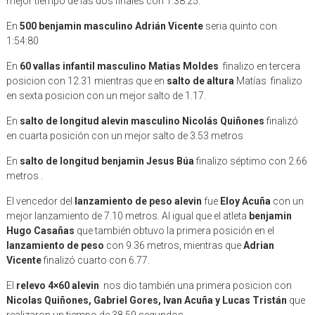
mejor tiempo de las dos finales con 1.38.25.
En
500 benjamin masculino Adrián Vicente
seria quinto con
1:54:80
En
60 vallas infantil masculino Matias Moldes
finalizo en tercera
posicion con 12.31 mientras que en
salto de altura
Matías finalizo
en sexta posicion con un mejor salto de 1.17.
En
salto de longitud alevin masculino Nicolás Quiñones
finalizó
en cuarta posición con un mejor salto de 3.53 metros
En
salto de longitud benjamin Jesus Búa
finalizo séptimo con 2.66
metros .
El vencedor del
lanzamiento de peso alevin
fue
Eloy Acuña
con un
mejor lanzamiento de 7.10 metros. Al igual que el atleta
benjamin
Hugo Casañas
que también obtuvo la primera posición en el
lanzamiento de peso
con 9.36 metros, mientras que
Adrian
Vicente
finalizó cuarto con 6.77.
El
relevo 4×60 alevin
nos dio también una primera posicion con
Nicolas Quiñones, Gabriel Gores, Ivan Acuña y Lucas Tristán
que