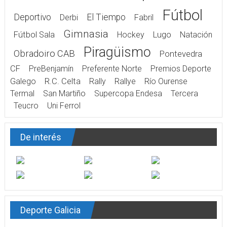
Fútbol
Deportivo
El Tiempo
Derbi
Fabril
Gimnasia
Fútbol Sala
Hockey
Lugo
Natación
Piragüismo
Obradoiro CAB
Pontevedra
CF
PreBenjamín
Preferente Norte
Premios Deporte
Galego
R.C. Celta
Rally
Rallye
Río Ourense
Termal
San Martiño
Supercopa Endesa
Tercera
Teucro
Uni Ferrol
De interés
Deporte Galicia