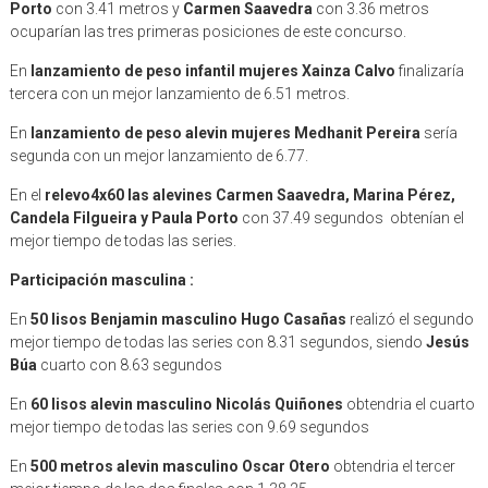
Porto
con 3.41 metros y
Carmen Saavedra
con 3.36 metros
ocuparían las tres primeras posiciones de este concurso.
En
lanzamiento de peso infantil mujeres Xainza Calvo
finalizaría
tercera con un mejor lanzamiento de 6.51 metros.
En
lanzamiento de peso alevin mujeres Medhanit Pereira
sería
segunda con un mejor lanzamiento de 6.77.
En el
relevo4x60 las alevines Carmen Saavedra, Marina Pérez,
Candela Filgueira y Paula Porto
con 37.49 segundos obtenían el
mejor tiempo de todas las series.
Participación masculina :
En
50 lisos Benjamin masculino Hugo Casañas
realizó el segundo
mejor tiempo de todas las series con 8.31 segundos, siendo
Jesús
Búa
cuarto con 8.63 segundos
En
60 lisos alevin masculino Nicolás Quiñones
obtendria el cuarto
mejor tiempo de todas las series con 9.69 segundos
En
500 metros alevin masculino Oscar Otero
obtendria el tercer