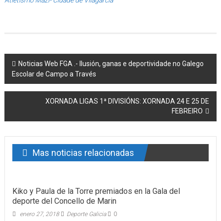
Atletismo Mazí- Cidade de Vilagarcía
Post navigation
Noticias Web FGA .- Ilusión, ganas e deportividade no Galego
Escolar de Campo a Través
XORNADA LIGAS 1ª DIVISIÓNS: XORNADA 24 E 25 DE
FEBREIRO
Mas noticias relacionadas
Kiko y Paula de la Torre premiados en la Gala del
deporte del Concello de Marin
enero 27, 2018
Deporte Galicia
0