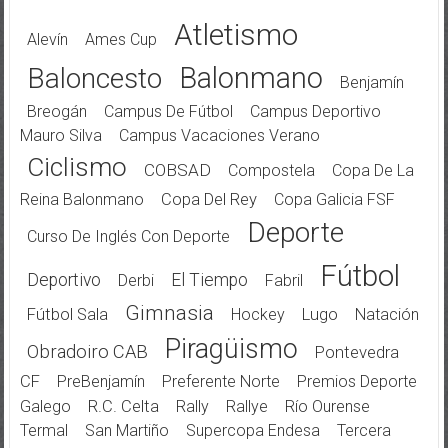
Atletismo
Alevín
Ames Cup
Balonmano
Baloncesto
Benjamín
Breogán
Campus De Fútbol
Campus Deportivo
Mauro Silva
Campus Vacaciones Verano
Ciclismo
COBSAD
Compostela
Copa De La
Reina Balonmano
Copa Del Rey
Copa Galicia FSF
Deporte
Curso De Inglés Con Deporte
Fútbol
Deportivo
El Tiempo
Derbi
Fabril
Gimnasia
Fútbol Sala
Hockey
Lugo
Natación
Piragüismo
Obradoiro CAB
Pontevedra
CF
PreBenjamín
Preferente Norte
Premios Deporte
Galego
R.C. Celta
Rally
Rallye
Río Ourense
Termal
San Martiño
Supercopa Endesa
Tercera