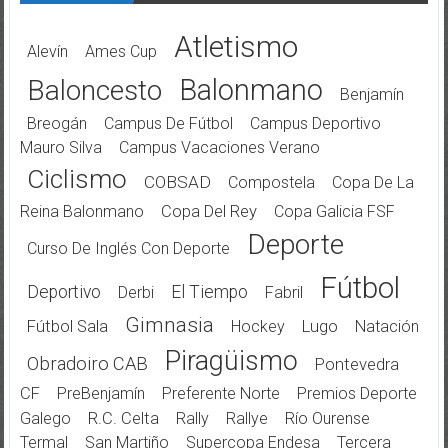
Atletismo
Alevín
Ames Cup
Balonmano
Baloncesto
Benjamín
Breogán
Campus De Fútbol
Campus Deportivo
Mauro Silva
Campus Vacaciones Verano
Ciclismo
COBSAD
Compostela
Copa De La
Reina Balonmano
Copa Del Rey
Copa Galicia FSF
Deporte
Curso De Inglés Con Deporte
Fútbol
Deportivo
El Tiempo
Derbi
Fabril
Gimnasia
Fútbol Sala
Hockey
Lugo
Natación
Piragüismo
Obradoiro CAB
Pontevedra
CF
PreBenjamín
Preferente Norte
Premios Deporte
Galego
R.C. Celta
Rally
Rallye
Río Ourense
Termal
San Martiño
Supercopa Endesa
Tercera