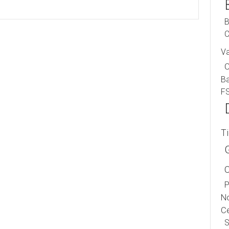
B
C
V
B
F
T
P
No
Ce
S