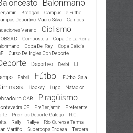
Balonmano
Baloncesto
enjamín
Breogán
Campus De Fútbol
ampus Deportivo Mauro Silva
Campus
Ciclismo
acaciones Verano
COBSAD
Compostela
Copa De La Reina
alonmano
Copa Del Rey
Copa Galicia
SF
Curso De Inglés Con Deporte
Deporte
Deportivo
El
Derbi
Fútbol
iempo
Fabril
Fútbol Sala
Gimnasia
Hockey
Lugo
Natación
Piragüismo
Obradoiro CAB
ontevedra CF
PreBenjamín
Preferente
rte
Premios Deporte Galego
R.C.
lta
Rally
Rallye
Río Ourense Termal
an Martiño
Supercopa Endesa
Tercera