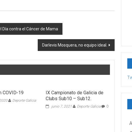
el Día contra el Cáncer de Mama
Darlevis Mosquera, no equipo ideal.
Tw
ón COVID-19
IX Campionato de Galicia de
Clubs Sub10 – Sub12.
 2020
Deporte Galicia
junio 7, 2021
Deporte Galicia
0
A