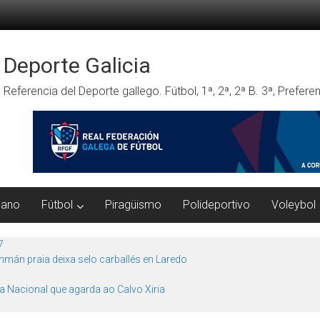
Deporte Galicia
Referencia del Deporte gallego. Fútbol, 1ª, 2ª, 2ª B. 3ª, Prefe
mano
Fútbol
Piragüismo
Polideportivo
Voleybol
7
mán praia deixa selo carballés en Laredo
ra Nacional que agarda ao Calvo Xiria