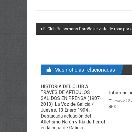
Post navigation
El Club Balonmano Porriño se viste de rosa por 
Mas noticias relacionadas
HISTORIA DEL CLUB A
TRAVÉS DE ARTÍCULOS
Informaci
SALIDOS EN PRENSA (1987-
marzo 10,
2013): La Voz de Galicia /
0
Jueves, 13 Enero 1994 .-
Destacada actuación del
Atletismo Narón y Ría de Ferrol
en la copa de Galicia