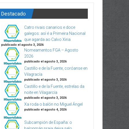
Destacado
Catro rivais canarios e doce
galegos: así é a Primeira Nacional
que agarda ao Calvo Xiria
publicado el agosto 3, 2026
Nomeamentos FGA – Agosto
2026
publicado el agosto 3, 2026
Castillo e de la Fuente, coróanse en
Vilagracía
publicado el agosto 3, 2026
Castillo e de la Fuente, estrelas da
noite en Vilagarcía
publicado el agosto 3, 2026
Xa roda o balón no Miguel Ángel
publicado el agosto 4, 2026
Subcampión de España: o
balonmán praia deixa selo