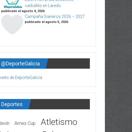
carballés en Laredo
publicado el agosto 4, 2026
Campaña Siareiros 2026 – 2027
publicado el agosto 5, 2026
@DeporteGalicia
eets de DeporteGalicia
Deportes
Atletismo
levín
Ames Cup