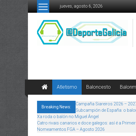
Skip to content
jueves, agosto 6, 2026
Atletismo
Baloncesto
Balon
Campaña Siareiros 2026 – 202
Breaking News:
Subcampión de España: o balon
Xa roda o balón no Miguel Ángel
Catro rivais canarios e doce galegos: así é a Primei
Nomeamentos FGA – Agosto 2026