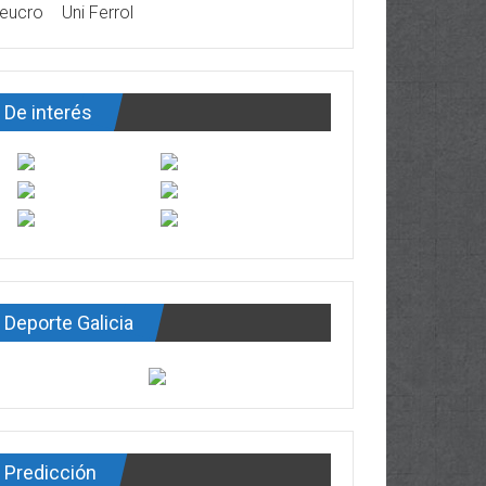
eucro
Uni Ferrol
De interés
Deporte Galicia
Predicción