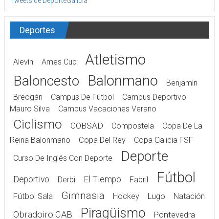
Tweets de DeporteGalicia
Deportes
Atletismo
Alevín
Ames Cup
Balonmano
Baloncesto
Benjamín
Breogán
Campus De Fútbol
Campus Deportivo
Mauro Silva
Campus Vacaciones Verano
Ciclismo
COBSAD
Compostela
Copa De La
Reina Balonmano
Copa Del Rey
Copa Galicia FSF
Deporte
Curso De Inglés Con Deporte
Fútbol
Deportivo
El Tiempo
Derbi
Fabril
Gimnasia
Fútbol Sala
Hockey
Lugo
Natación
Piragüismo
Obradoiro CAB
Pontevedra