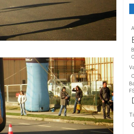
A
B
C
V
B
F
T