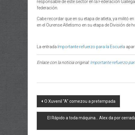
responsable de este sector en la Federación Galleg
federación.
Cabe recordar que en su etapa de atleta, ya militó en
en el Ourense Atletismo en su etapa de División de h
La entrada
Importante refuerzo para la Escuela
apar
Enlace con la noticia original:
Importante refuerzo para
Post navigation
O Xuvenil "A" comezou a pretempada
El Rápido a toda máquina… Alex da por cerrada 