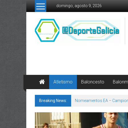
Skip to content
domingo, agosto 9, 2026
Atletismo
Baloncesto
Balon
Breaking News:
Nomeamentos EA – Campion