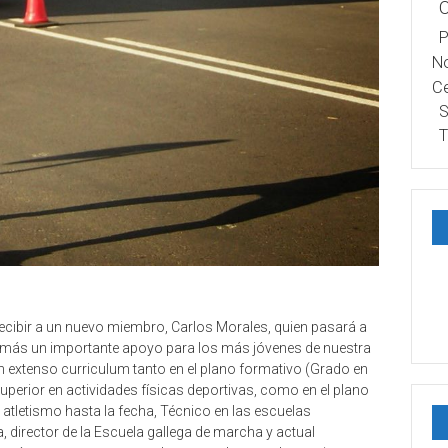
P
No
Ce
S
T
 recibir a un nuevo miembro, Carlos Morales, quien pasará a
más un importante apoyo para los más jóvenes de nuestra
 un extenso curriculum tanto en el plano formativo (Grado en
 superior en actividades físicas deportivas, como en el plano
atletismo hasta la fecha, Técnico en las escuelas
, director de la Escuela gallega de marcha y actual