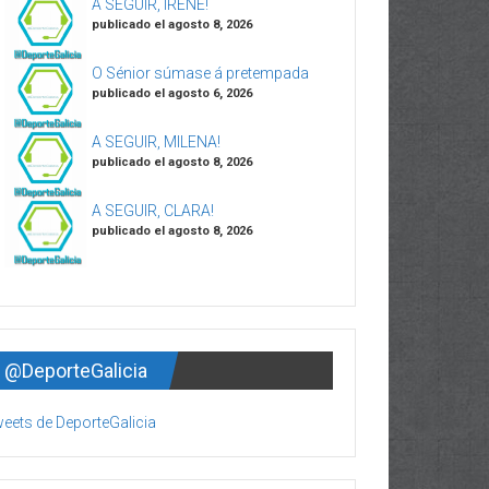
A SEGUIR, IRENE!
publicado el agosto 8, 2026
O Sénior súmase á pretempada
publicado el agosto 6, 2026
A SEGUIR, MILENA!
publicado el agosto 8, 2026
A SEGUIR, CLARA!
publicado el agosto 8, 2026
@DeporteGalicia
eets de DeporteGalicia