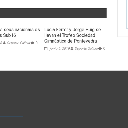
os seus nacionais os
Lucía Ferrer y Jorge Puig se
os Sub16
llevan el Trofeo Sociedad
Gimnástica de Pontevedra
18
Deporte Galicia
0
junio 6, 2019
Deporte Galicia
0