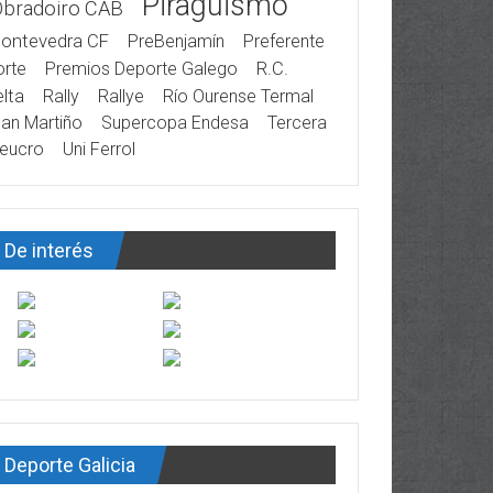
Piragüismo
Obradoiro CAB
ontevedra CF
PreBenjamín
Preferente
rte
Premios Deporte Galego
R.C.
lta
Rally
Rallye
Río Ourense Termal
an Martiño
Supercopa Endesa
Tercera
eucro
Uni Ferrol
De interés
Deporte Galicia