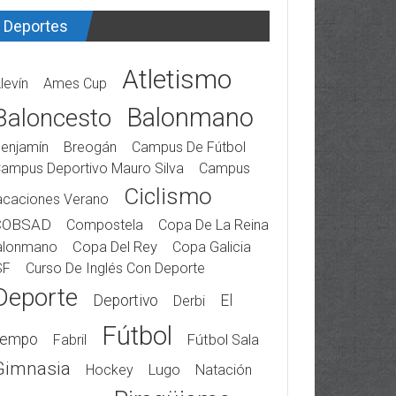
Deportes
Atletismo
levín
Ames Cup
Balonmano
Baloncesto
enjamín
Breogán
Campus De Fútbol
ampus Deportivo Mauro Silva
Campus
Ciclismo
acaciones Verano
COBSAD
Compostela
Copa De La Reina
alonmano
Copa Del Rey
Copa Galicia
SF
Curso De Inglés Con Deporte
Deporte
Deportivo
El
Derbi
Fútbol
iempo
Fabril
Fútbol Sala
Gimnasia
Hockey
Lugo
Natación