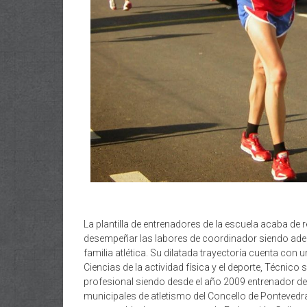
La plantilla de entrenadores de la escuela acaba de
desempeñar las labores de coordinador siendo ade
familia atlética. Su dilatada trayectoría cuenta con
Ciencias de la actividad física y el deporte, Técnico
profesional siendo desde el año 2009 entrenador de 
municipales de atletismo del Concello de Pontevedra