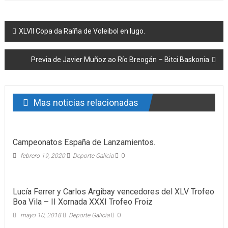
Post navigation
XLVII Copa da Raíña de Voleibol en lugo.
Previa de Javier Muñoz ao Río Breogán – Bitci Baskonia
Mas noticias relacionadas
Campeonatos España de Lanzamientos.
febrero 19, 2020
Deporte Galicia
0
Lucía Ferrer y Carlos Argibay vencedores del XLV Trofeo
Boa Vila – II Xornada XXXI Trofeo Froiz
mayo 10, 2018
Deporte Galicia
0