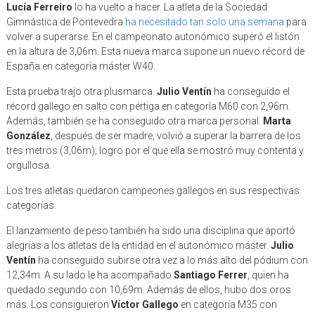
Lucía Ferreiro
lo ha vuelto a hacer. La atleta de la Sociedad
Gimnástica de Pontevedra
ha necesitado tan solo una semana
para
volver a superarse. En el campeonato autonómico superó el listón
en la altura de 3,06m. Esta nueva marca supone un nuevo récord de
España en categoría máster W40.
Esta prueba trajo otra plusmarca.
Julio Ventín
ha conseguido el
récord gallego en salto con pértiga en categoría M60 con 2,96m.
Además, también se ha conseguido otra marca personal.
Marta
González
, después de ser madre, volvió a superar la barrera de los
tres metros (3,06m); logro por el que ella se mostró muy contenta y
orgullosa.
Los tres atletas quedaron campeones gallegos en sus respectivas
categorías.
El lanzamiento de peso también ha sido una disciplina que aportó
alegrías a los atletas de la entidad en el autonómico máster.
Julio
Ventín
ha conseguido subirse otra vez a lo más alto del pódium con
12,34m. A su lado le ha acompañado
Santiago Ferrer
, quien ha
quedado segundo con 10,69m. Además de ellos, hubo dos oros
más. Los consiguieron
Víctor Gallego
en categoría M35 con