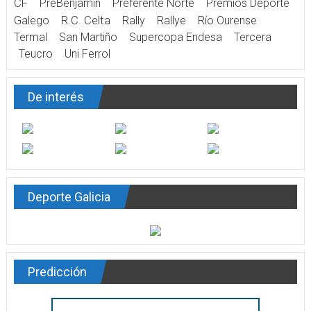
CF
PreBenjamín
Preferente Norte
Premios Deporte
Galego
R.C. Celta
Rally
Rallye
Río Ourense
Termal
San Martiño
Supercopa Endesa
Tercera
Teucro
Uni Ferrol
De interés
Deporte Galicia
Predicción