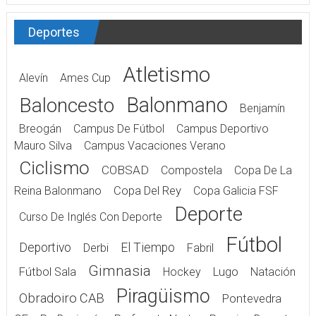
Deportes
Atletismo
Alevín
Ames Cup
Balonmano
Baloncesto
Benjamín
Breogán
Campus De Fútbol
Campus Deportivo
Mauro Silva
Campus Vacaciones Verano
Ciclismo
COBSAD
Compostela
Copa De La
Reina Balonmano
Copa Del Rey
Copa Galicia FSF
Deporte
Curso De Inglés Con Deporte
Fútbol
Deportivo
El Tiempo
Derbi
Fabril
Gimnasia
Fútbol Sala
Hockey
Lugo
Natación
Piragüismo
Obradoiro CAB
Pontevedra