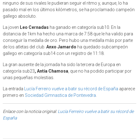
ninguno de sus rivales le pudieran seguir el ritmo y, aunque, lo ha
pasado mal en los últimos kilómetros, se ha proclamado campeón
gallego absoluto.
La joven
Leo Cernadas
ha ganado en categoría sub10. En la
distancia de 1km ha hecho una marca de 7:58 que le ha valido para
conseguir la medalla de oro. Pero hubo una medalla más por parte
de los atletas del club.
Anxo Jamardo
ha quedado subcampeón
gallego en categoría sub14 con un registro de 11:18.
La gran ausente de la jornada ha sido la tercera de Europa en
categoría sub23
, Antía Chamosa
, que no ha podido participar por
unas pequeñas molestias.
La entrada
Lucía Ferreiro vuelve a batir su récord de España
aparece
primero en
Sociedad Gimnastica de Pontevedra
.
Enlace con la noticia original:
Lucía Ferreiro vuelve a batir su récord de
España