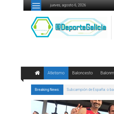
Skip to content
jueves, agosto 6, 2026
Atletismo
Baloncesto
Balon
Breaking News:
Subcampión de España: o bal