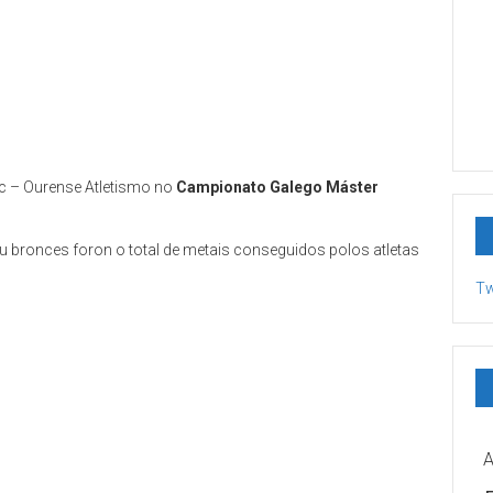
c – Ourense Atletismo no
Campionato Galego Máster
ou bronces foron o total de metais conseguidos polos atletas
Tw
A