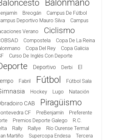
Balonmano
Baloncesto
enjamín
Breogán
Campus De Fútbol
ampus Deportivo Mauro Silva
Campus
Ciclismo
acaciones Verano
COBSAD
Compostela
Copa De La Reina
alonmano
Copa Del Rey
Copa Galicia
SF
Curso De Inglés Con Deporte
Deporte
Deportivo
El
Derbi
Fútbol
iempo
Fabril
Fútbol Sala
Gimnasia
Hockey
Lugo
Natación
Piragüismo
Obradoiro CAB
ontevedra CF
PreBenjamín
Preferente
rte
Premios Deporte Galego
R.C.
lta
Rally
Rallye
Río Ourense Termal
an Martiño
Supercopa Endesa
Tercera