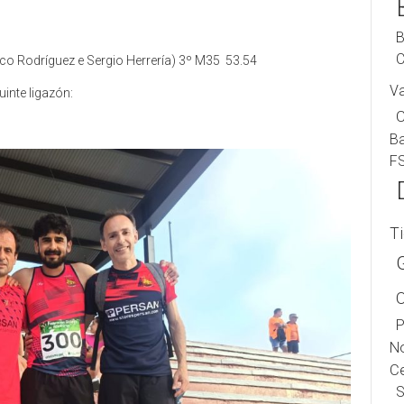
B
C
co Rodríguez e Sergio Herrería) 3º M35 53.54
V
inte ligazón:
B
F
T
P
No
Ce
S