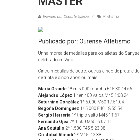
MÁSTER
Enviado por:Deporte Galicia
Atletismo
Publicado por: Ourense Atletismo
Unha morea de medallas para os atletas do Sanyse
celebrado en Vigo.
Cinco medallas de outro, outras cinco de prata e d
de trinta e cinco anos ou máis:
María Grande
1ª en 5.000 marcha F45 30:44.66.
Alejandro López
1º en 400 valos M45 1:08.24
Saturnino González
1º 5.000 M60 17:51.04
Begoña Domínguez
1ª 5.000 F40 18:55.54
Sergio Herrería
1º triplo salto M45 11.67
Fernando Ojea
2º 1.500 M55 5:07.11
Ana Soutullo
2ª 1.500 F45 5:23.38
Cristóbal Almudí
2º M45 43.38