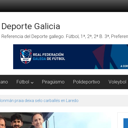
Deporte Galicia
Referencia del Deporte gallego. Fútbol, 1ª, 2ª, 2ª B. 3ª, Prefe
mano
Fútbol
Piragüismo
Polideportivo
Voleybol
onmán praia deixa selo carballés en Laredo