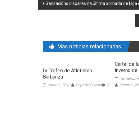
Post navigation
Sensacións dispares na última xornada de Liga 
Mas noticias relacionadas
Cartel de 
inverno de
IV Trofeo de Atletismo
Barbanza
noviembre
junio 3, 2019
Deporte Galicia
0
Deporte Gal