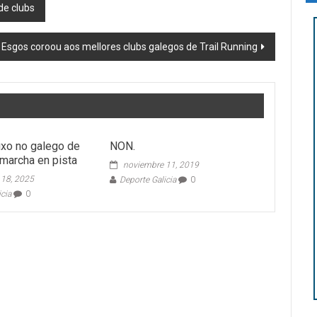
de clubs
Esgos coroou aos mellores clubs galegos de Trail Running
luxo no galego de
NON.
 marcha en pista
noviembre 11, 2019
 18, 2025
Deporte Galicia
0
icia
0