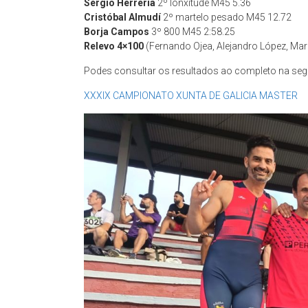
Sergio Herrería
2º lonxitude M45 5.36
Cristóbal Almudí
2º martelo pesado M45 12.72
Borja Campos
3º 800 M45 2:58.25
Relevo 4×100
(Fernando Ojea, Alejandro López, Mar
Podes consultar os resultados ao completo na segu
XXXIX CAMPIONATO XUNTA DE GALICIA MASTER