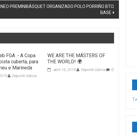
ORNEO PREMINIBÁSQUET ORGANIZADO POLO PORRIÑO BTO.
BASE
eb FGA .- A Copa
WE ARE THE MÁSTERS OF
ista cuberta, para
THE WORLD! 🌍
meu e Marineda
abril 16, 2019
Deporte Galicia
0
 2019
Deporte Galicia
Tw