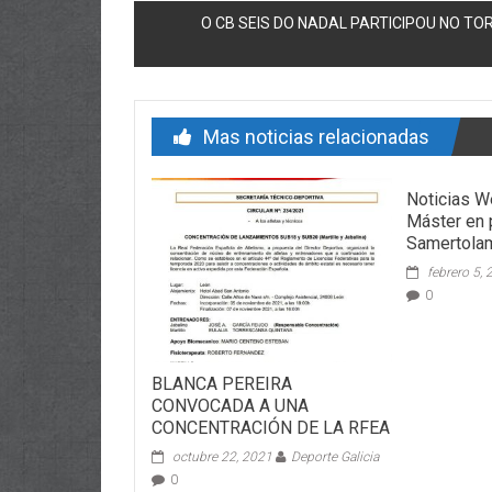
O CB SEIS DO NADAL PARTICIPOU NO T
Mas noticias relacionadas
Noticias W
Máster en p
Samertola
febrero 5,
0
BLANCA PEREIRA
CONVOCADA A UNA
CONCENTRACIÓN DE LA RFEA
octubre 22, 2021
Deporte Galicia
0