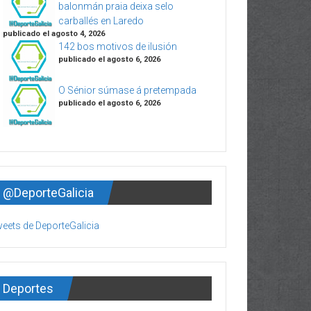
balonmán praia deixa selo
carballés en Laredo
publicado el agosto 4, 2026
142 bos motivos de ilusión
publicado el agosto 6, 2026
O Sénior súmase á pretempada
publicado el agosto 6, 2026
@DeporteGalicia
eets de DeporteGalicia
Deportes