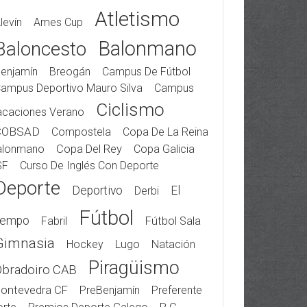
Atletismo
levín
Ames Cup
Balonmano
Baloncesto
enjamín
Breogán
Campus De Fútbol
ampus Deportivo Mauro Silva
Campus
Ciclismo
acaciones Verano
COBSAD
Compostela
Copa De La Reina
alonmano
Copa Del Rey
Copa Galicia
SF
Curso De Inglés Con Deporte
Deporte
Deportivo
El
Derbi
Fútbol
iempo
Fabril
Fútbol Sala
Gimnasia
Hockey
Lugo
Natación
Piragüismo
Obradoiro CAB
ontevedra CF
PreBenjamín
Preferente