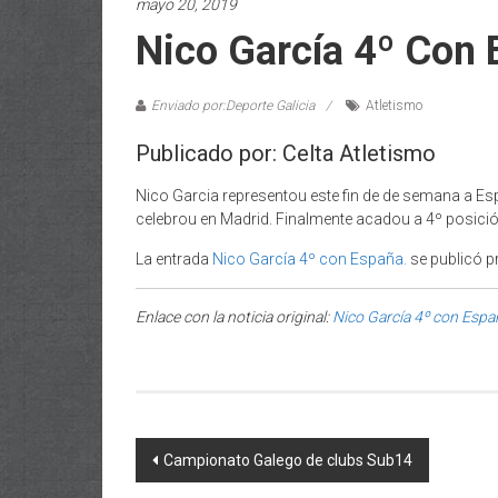
mayo 20, 2019
Nico García 4º Con 
Enviado por:Deporte Galicia
Atletismo
Publicado por: Celta Atletismo
Nico Garcia representou este fin de de semana a E
celebrou en Madrid. Finalmente acadou a 4º posici
La entrada
Nico García 4º con España.
se publicó p
Enlace con la noticia original:
Nico García 4º con Espa
Post navigation
Campionato Galego de clubs Sub14