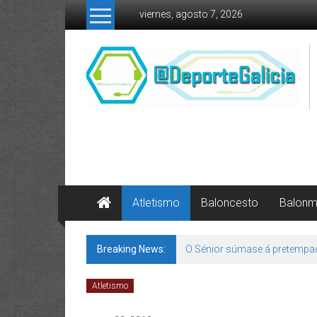
Skip to content
viernes, agosto 7, 2026
Atletismo
Baloncesto
Balon
Breaking News:
O Sénior súmase á pretempa
Atletismo