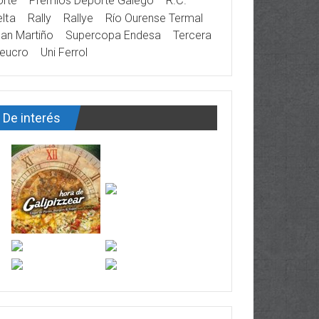
rte
Premios Deporte Galego
R.C.
lta
Rally
Rallye
Río Ourense Termal
an Martiño
Supercopa Endesa
Tercera
eucro
Uni Ferrol
De interés