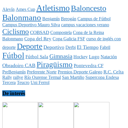
Atletismo
Baloncesto
Alevín
Ames Cup
Balonmano
Benjamín
Breogán
Campus de Fútbol
Campus Deportivo Mauro Silva
campus vacaciones verano
Ciclismo
COBSAD
Compostela
Copa de la Reina
Copa del Rey
Balonmano
Copa Galicia FSF
curso de inglés con
Deporte
Deportivo
El Tiempo
deporte
Derbi
Fabril
Fútbol
Gimnasia
Fútbol Sala
Lugo
Hockey
Natación
Piragüismo
Obradoiro CAB
Pontevedra CF
R.C. Celta
PreBenjamín
Preferente Norte
Premios Deporte Galego
Rally
rallye
Río Ourense Termal
San Martiño
Supercopa Endesa
Tercera
Teucro
Uni Ferrol
De interés