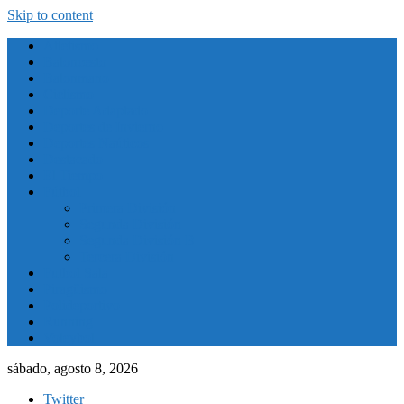
Skip to content
Atletismo
Baloncesto
Balonmano
Ciclismo
Deporte Adaptado
Deportes de Invierno
Deportes Naúticos
Destacado
El Tiempo
Fútbol
Primera División
Segunda División
Segunda División B
Tercera División
Futbol Sala
Piragüismo
Polideportivo
Running
Voleybol
sábado, agosto 8, 2026
Twitter