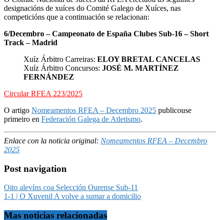
designacións de xuíces do Comité Galego de Xuíces, nas
competicións que a continuación se relacionan:
6/Decembro – Campeonato de España Clubes Sub-16 – Short
Track – Madrid
Xuíz Árbitro Carreiras:
ELOY BRETAL CANCELAS
Xuíz Árbitro Concursos:
JOSÉ M. MARTÍNEZ
FERNÁNDEZ
Circular RFEA 223/2025
O artigo
Nomeamentos RFEA – Decembro 2025
publicouse
primeiro en
Federación Galega de Atletismo
.
Enlace con la noticia original:
Nomeamentos RFEA – Decembro
2025
Post navigation
Oito alevíns coa Selección Ourense Sub-11
1-1 | O Xuvenil A volve a sumar a domicilio
Mas noticias relacionadas