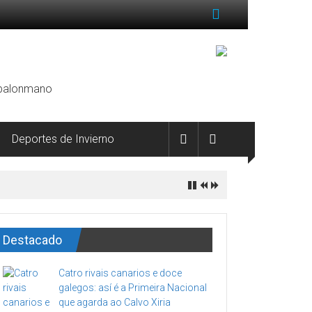
, balonmano
Deportes de Invierno
Destacado
Catro rivais canarios e doce
galegos: así é a Primeira Nacional
que agarda ao Calvo Xiria