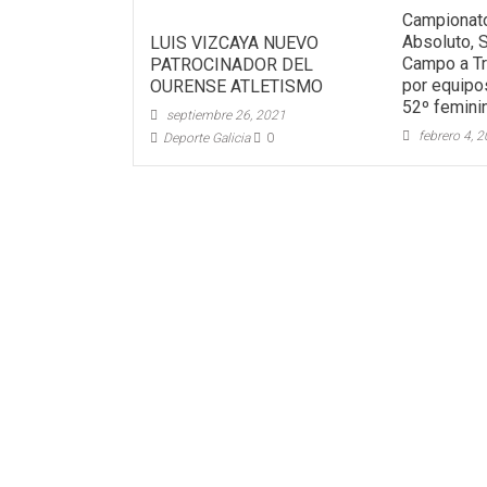
Campionato
Absoluto, 
LUIS VIZCAYA NUEVO
Campo a Tr
PATROCINADOR DEL
por equipo
OURENSE ATLETISMO
52º femini
septiembre 26, 2021
febrero 4, 
Deporte Galicia
0