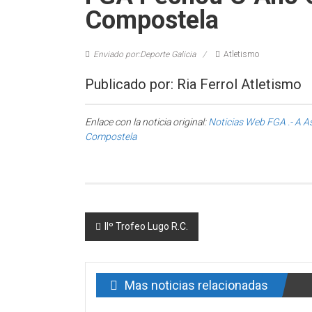
Compostela
Enviado por:Deporte Galicia
Atletismo
Publicado por: Ria Ferrol Atletismo
Enlace con la noticia original:
Noticias Web FGA .- A A
Compostela
Post navigation
IIº Trofeo Lugo R.C.
Mas noticias relacionadas