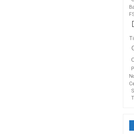
B
F
T
P
No
Ce
S
T