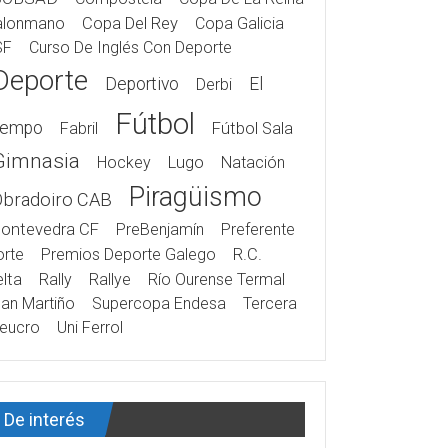
alonmano
Copa Del Rey
Copa Galicia
SF
Curso De Inglés Con Deporte
Deporte
Deportivo
El
Derbi
Fútbol
iempo
Fabril
Fútbol Sala
Gimnasia
Hockey
Lugo
Natación
Piragüismo
Obradoiro CAB
ontevedra CF
PreBenjamín
Preferente
rte
Premios Deporte Galego
R.C.
lta
Rally
Rallye
Río Ourense Termal
an Martiño
Supercopa Endesa
Tercera
eucro
Uni Ferrol
De interés