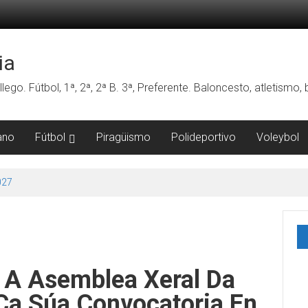
ia
lego. Fútbol, 1ª, 2ª, 2ª B. 3ª, Preferente. Baloncesto, atletismo
ano
Fútbol
Piragüismo
Polideportivo
Voleybol
027
 A Asemblea Xeral Da
a Súa Convocatoria En