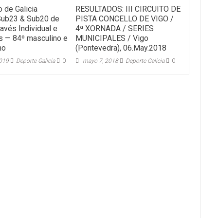
 de Galicia
RESULTADOS: III CIRCUITO DE
Sub23 & Sub20 de
PISTA CONCELLO DE VIGO /
avés Individual e
4ª XORNADA / SERIES
s — 84º masculino e
MUNICIPALES / Vigo
no
(Pontevedra), 06.May.2018
2019
Deporte Galicia
0
mayo 7, 2018
Deporte Galicia
0