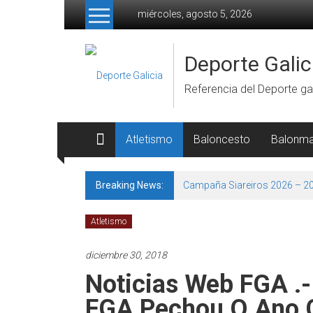
Skip to content
miércoles, agosto 5, 2026
Deporte Galic
Referencia del Deporte gal
Atletismo
Baloncesto
Balonm
Breaking News:
Campaña Siareiros 2026 – 2
Atletismo
diciembre 30, 2018
Noticias Web FGA .-
FGA Pechou O Ano C