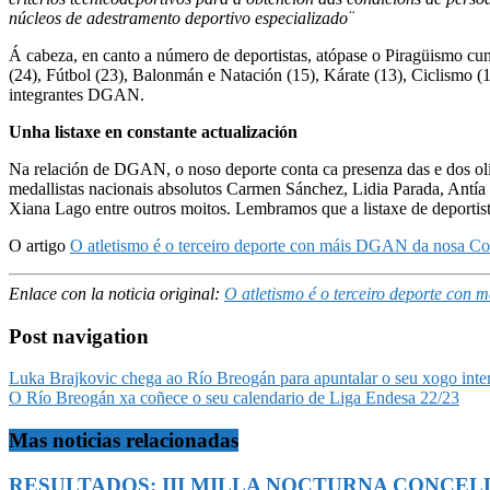
núcleos de adestramento deportivo especializado¨
Á cabeza, en canto a número de deportistas, atópase o Piragüismo cun
(24), Fútbol (23), Balonmán e Natación (15), Kárate (13), Ciclismo (
integrantes DGAN.
Unha listaxe en constante actualización
Na relación de DGAN, o noso deporte conta ca presenza das e dos olím
medallistas nacionais absolutos Carmen Sánchez, Lidia Parada, Antí
Xiana Lago entre outros moitos. Lembramos que a listaxe de deportist
O artigo
O atletismo é o terceiro deporte con máis DGAN da nosa 
Enlace con la noticia original:
O atletismo é o terceiro deporte co
Post navigation
Luka Brajkovic chega ao Río Breogán para apuntalar o seu xogo inter
O Río Breogán xa coñece o seu calendario de Liga Endesa 22/23
Mas noticias relacionadas
RESULTADOS: III MILLA NOCTURNA CONCELLO 