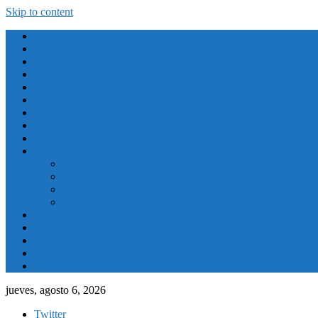
Skip to content
Atletismo
Baloncesto
Balonmano
Ciclismo
Deporte Adaptado
Deportes de Invierno
Deportes Naúticos
Destacado
El Tiempo
Fútbol
Primera División
Segunda División
Segunda División B
Tercera División
Futbol Sala
Piragüismo
Polideportivo
Running
Voleybol
jueves, agosto 6, 2026
Twitter