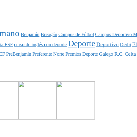
nmano
Benjamín
Breogán
Campus de Fútbol
Campus Deportivo M
Deporte
Deportivo
E
ia FSF
curso de inglés con deporte
Derbi
CF
R.C. Celta
PreBenjamín
Preferente Norte
Premios Deporte Galego