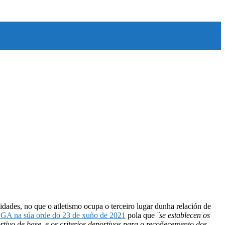
idades, no que o atletismo ocupa o terceiro lugar dunha relación de
A na súa orde do 23 de xuño de 2021
pola que
¨se establecen os
rtivo de base, e os criterios deportivos para o recoñecemento dos