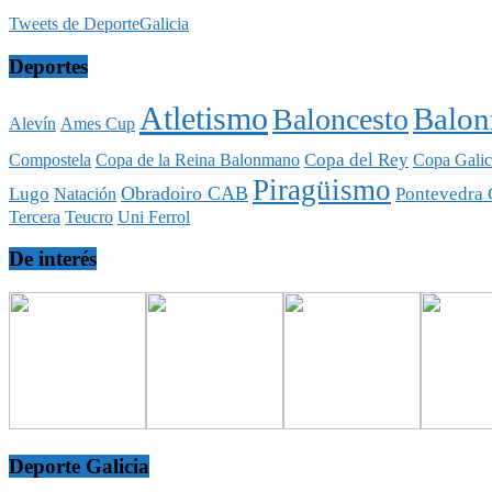
Tweets de DeporteGalicia
Deportes
Atletismo
Balo
Baloncesto
Alevín
Ames Cup
Copa del Rey
Compostela
Copa de la Reina Balonmano
Copa Galic
Piragüismo
Obradoiro CAB
Lugo
Pontevedra 
Natación
Tercera
Teucro
Uni Ferrol
De interés
Deporte Galicia