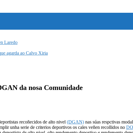
en Laredo
 que agarda ao Calvo Xiria
is DGAN da nosa Comunidade
eportistas recoñecidos de alto nivel
(DGAN)
nas súas respctivas modal
mplir unha serie de criterios deportivos os cales veñen recollidos no
DOG
 deportista de alto nivel, alto rendemento deportivo e rendemento depo