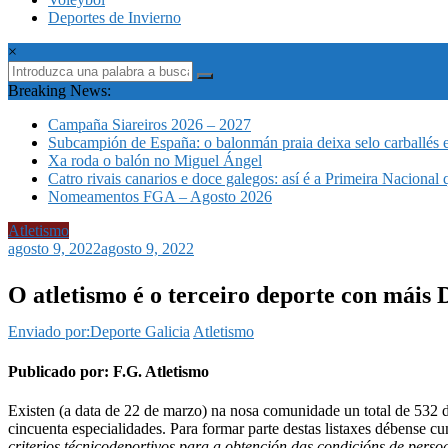
Deportes de Invierno
×
Breaking News:
Campaña Siareiros 2026 – 2027
Subcampión de España: o balonmán praia deixa selo carballés 
Xa roda o balón no Miguel Ángel
Catro rivais canarios e doce galegos: así é a Primeira Nacional
Nomeamentos FGA – Agosto 2026
Atletismo
agosto 9, 2022
agosto 9, 2022
O atletismo é o terceiro deporte con má
Enviado por:Deporte Galicia
Atletismo
Publicado por: F.G. Atletismo
Existen (a data de 22 de marzo) na nosa comunidade un total de 532 d
cincuenta especialidades. Para formar parte destas listaxes débense cu
criterios técnicodeportivos para a obtención das condicións de persoa