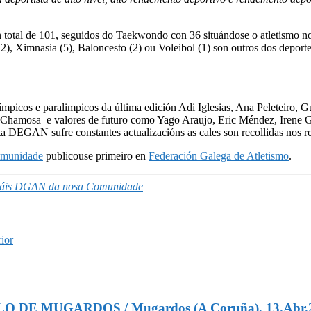
 total de 101, seguidos do Taekwondo con 36 situándose o atletismo no
12), Ximnasia (5), Baloncesto (2) ou Voleibol (1) son outros dos depor
picos e paralimpicos da última edición Adi Iglesias, Ana Peleteiro, G
a Chamosa e valores de futuro como Yago Araujo, Eric Méndez, Irene 
a DEGAN sufre constantes actualizacións as cales son recollidas nos re
Comunidade
publicouse primeiro en
Federación Galega de Atletismo
.
n máis DGAN da nosa Comunidade
ior
DE MUGARDOS / Mugardos (A Coruña), 13.Abr.