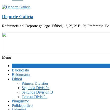
Deporte Galicia
Referencia del Deporte gallego. Fútbol, 1ª, 2ª, 2ª B. 3ª, Preferente. B
Menu
Atletismo
Baloncesto
Balonmano
Fútbol
Primera División
Segunda División
Segunda División B
Tercera División
Piragüismo
Polideportivo
Voleybol