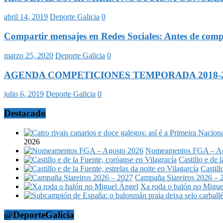
abril 14, 2019
Deporte Galicia
0
Compartir mensajes en Redes Sociales: Antes de compa
marzo 25, 2020
Deporte Galicia
0
AGENDA COMPETICIONES TEMPORADA 2018-2019: C
julio 6, 2019
Deporte Galicia
0
Destacado
2026
Nomeamentos FGA – Ag
Castillo e de 
Castill
Campaña Siareiros 2026 – 
Xa roda o balón no Migue
@DeporteGalicia