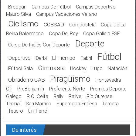
Breogán
Campus De Fútbol
Campus Deportivo
Mauro Silva
Campus Vacaciones Verano
Ciclismo
COBSAD
Compostela
Copa De La
Reina Balonmano
Copa Del Rey
Copa Galicia FSF
Deporte
Curso De Inglés Con Deporte
Fútbol
Deportivo
El Tiempo
Derbi
Fabril
Gimnasia
Fútbol Sala
Hockey
Lugo
Natación
Piragüismo
Obradoiro CAB
Pontevedra
CF
PreBenjamín
Preferente Norte
Premios Deporte
Galego
R.C. Celta
Rally
Rallye
Río Ourense
Termal
San Martiño
Supercopa Endesa
Tercera
Teucro
Uni Ferrol
De interés