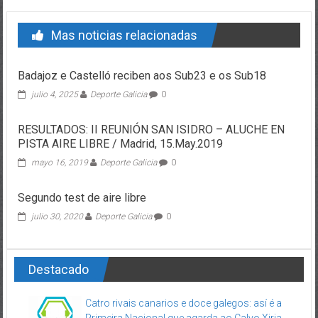
Mas noticias relacionadas
Badajoz e Castelló reciben aos Sub23 e os Sub18
julio 4, 2025
Deporte Galicia
0
RESULTADOS: II REUNIÓN SAN ISIDRO – ALUCHE EN
PISTA AIRE LIBRE / Madrid, 15.May.2019
mayo 16, 2019
Deporte Galicia
0
Segundo test de aire libre
julio 30, 2020
Deporte Galicia
0
Destacado
Catro rivais canarios e doce galegos: así é a