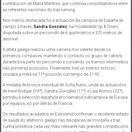
contribución de María Martínez, que continúa consolidándose entre
as referentes nacionais do trail running.
Non menos destacada foi a actuación da campioa de España de
campo a través,
Sandra González
, na modalidade Up & Down,
disputada sobre un percorrido de 6 quilómetros e 325 metros de
desnivel.
A atleta galega realizou unha carreira moi valente desde os
primeiros compases, mantendo o contacto co grupo de cabeza
durante boa parte do percorrido e coroando os tramos intermedios
nas primeiras posicións. Finalmente, tras un intenso esforzo,
cruzaba a meta na 17ª posición cun tempo de 31:45.
A medalla de bronce individual de Sofía Rubio, unida ás actuacións
de Irene Andújar (14ª), Sandra González (17ª) e Laia Alonso (22ª),
permitiu á selección española proclamarse subcampioa de Europa
por equipos, só por detrás de Francia.
Os resultados acadados en Eslovenia confirman o excelente estado
de saúde do atletismo galego nas disciplinas de montaña e trail,
cunha presenza cada vez máis relevante nas grandes competicións