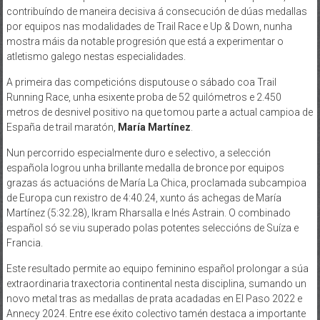
contribuíndo de maneira decisiva á consecución de dúas medallas
por equipos nas modalidades de Trail Race e Up & Down, nunha
mostra máis da notable progresión que está a experimentar o
atletismo galego nestas especialidades.
A primeira das competicións disputouse o sábado coa Trail
Running Race, unha esixente proba de 52 quilómetros e 2.450
metros de desnivel positivo na que tomou parte a actual campioa de
España de trail maratón,
María Martínez
.
Nun percorrido especialmente duro e selectivo, a selección
española logrou unha brillante medalla de bronce por equipos
grazas ás actuacións de María La Chica, proclamada subcampioa
de Europa cun rexistro de 4:40.24, xunto ás achegas de María
Martínez (5:32.28), Ikram Rharsalla e Inés Astrain. O combinado
español só se viu superado polas potentes seleccións de Suíza e
Francia.
Este resultado permite ao equipo feminino español prolongar a súa
extraordinaria traxectoria continental nesta disciplina, sumando un
novo metal tras as medallas de prata acadadas en El Paso 2022 e
Annecy 2024. Entre ese éxito colectivo tamén destaca a importante