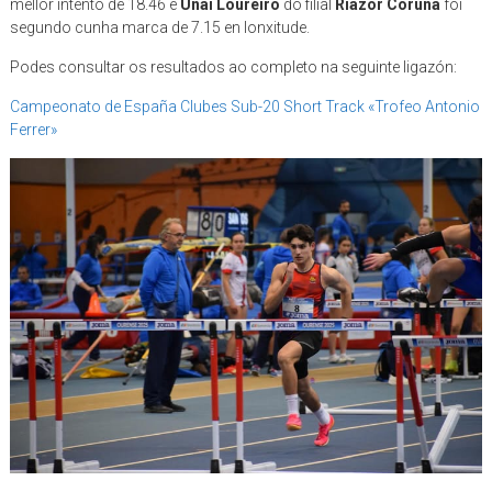
mellor intento de 18.46 e
Unai Loureiro
do filial
Riazor Coruña
foi
segundo cunha marca de 7.15 en lonxitude.
Podes consultar os resultados ao completo na seguinte ligazón:
Campeonato de España Clubes Sub-20 Short Track «Trofeo Antonio
Ferrer»