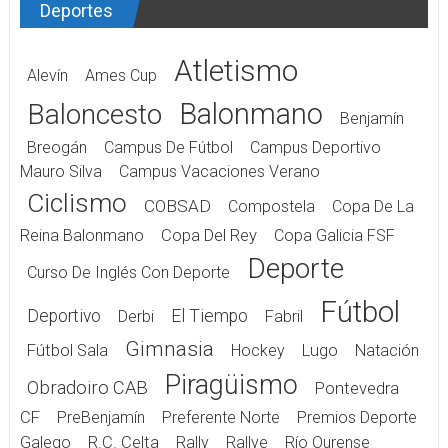
Deportes
Atletismo
Alevín
Ames Cup
Balonmano
Baloncesto
Benjamín
Breogán
Campus De Fútbol
Campus Deportivo
Mauro Silva
Campus Vacaciones Verano
Ciclismo
COBSAD
Compostela
Copa De La
Reina Balonmano
Copa Del Rey
Copa Galicia FSF
Deporte
Curso De Inglés Con Deporte
Fútbol
Deportivo
El Tiempo
Derbi
Fabril
Gimnasia
Fútbol Sala
Hockey
Lugo
Natación
Piragüismo
Obradoiro CAB
Pontevedra
CF
PreBenjamín
Preferente Norte
Premios Deporte
Galego
R.C. Celta
Rally
Rallye
Río Ourense