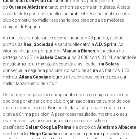
Clubs Sub20 en Pista Curta
onde se deu a participación
do
Ourense Atletismo
tanto en homes coma en mulleres. A pista
cuberta de Expourense acolleu un ambiente excepcional e o noso
club competiu no mellor escenario posible contra os mellores
equipos de España.
As mulleres remataron en sétimo lugar con 43 puntos, a dous
puntos da
Real Sociedad
e sacándolle catro á
A.D. Sprint
. As
vitorias chegaron por parte de
Manuela Blanco
, vencedora na
pértega con 3.71 e
Sabela Castelo
no 3.000 con 9:31.24, sacándolle
prácticamente un minuto á segunda clasificada.
Iria Solera
conseguiu a segunda posición no salto de altura ao batir os 1.73
metros.
Aitana Capeáns
logrou a terceira posición no peso cun
mellor lanzamento de 12.02.
Os homes chegaban ao campionato como o equipo con menos
opcións por entrar como club organizador tras ter cumprido coa
marca mínima esixida. Non puido dar a sorpresa e rematou na
oitava e última posición. A pesar dese resultado, mostrou o seu
nivel competitivo ao quedar a catro puntos do sétimo
clasificado
Delsur Coop La Palma
e a cinco do
Atletismo Albacete
que foi sexto.
Hugo Casañas
conseguiu a primeira posición cun