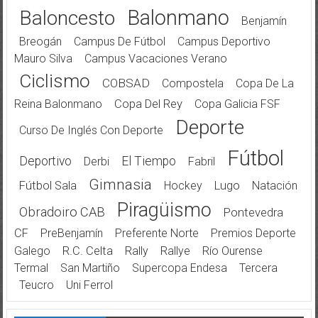
Balonmano
Baloncesto
Benjamín
Breogán
Campus De Fútbol
Campus Deportivo
Mauro Silva
Campus Vacaciones Verano
Ciclismo
COBSAD
Compostela
Copa De La
Reina Balonmano
Copa Del Rey
Copa Galicia FSF
Deporte
Curso De Inglés Con Deporte
Fútbol
Deportivo
El Tiempo
Derbi
Fabril
Gimnasia
Fútbol Sala
Hockey
Lugo
Natación
Piragüismo
Obradoiro CAB
Pontevedra
CF
PreBenjamín
Preferente Norte
Premios Deporte
Galego
R.C. Celta
Rally
Rallye
Río Ourense
Termal
San Martiño
Supercopa Endesa
Tercera
Teucro
Uni Ferrol