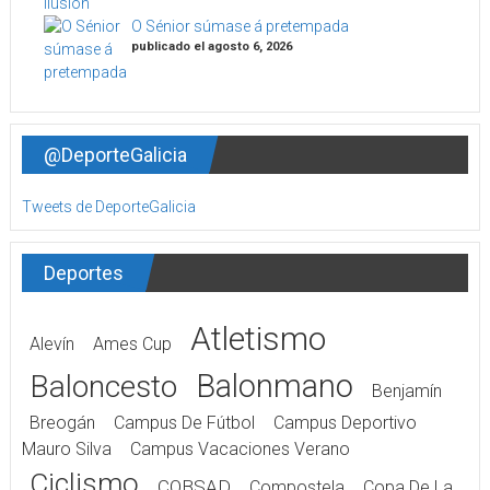
O Sénior súmase á pretempada
publicado el agosto 6, 2026
@DeporteGalicia
Tweets de DeporteGalicia
Deportes
Atletismo
Alevín
Ames Cup
Balonmano
Baloncesto
Benjamín
Breogán
Campus De Fútbol
Campus Deportivo
Mauro Silva
Campus Vacaciones Verano
Ciclismo
COBSAD
Compostela
Copa De La