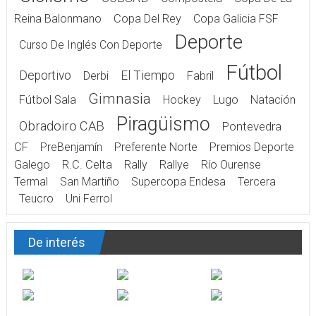
Reina Balonmano
Copa Del Rey
Copa Galicia FSF
Deporte
Curso De Inglés Con Deporte
Fútbol
Deportivo
El Tiempo
Derbi
Fabril
Gimnasia
Fútbol Sala
Hockey
Lugo
Natación
Piragüismo
Obradoiro CAB
Pontevedra
CF
PreBenjamín
Preferente Norte
Premios Deporte
Galego
R.C. Celta
Rally
Rallye
Río Ourense
Termal
San Martiño
Supercopa Endesa
Tercera
Teucro
Uni Ferrol
De interés