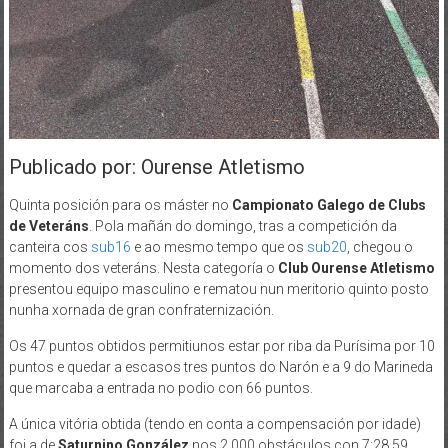
Publicado por: Ourense Atletismo
Quinta posición para os máster no
Campionato Galego de Clubs
de Veteráns
. Pola mañán do domingo, tras a competición da
canteira cos
sub16
e ao mesmo tempo que os
sub20
, chegou o
momento dos veteráns. Nesta categoría o
Club Ourense Atletismo
presentou equipo masculino e rematou nun meritorio quinto posto
nunha xornada de gran confraternización.
Os 47 puntos obtidos permitiunos estar por riba da Purísima por 10
puntos e quedar a escasos tres puntos do Narón e a 9 do Marineda
que marcaba a entrada no podio con 66 puntos.
A única vitória obtida (tendo en conta a compensación por idade)
foi a de
Saturnino González
nos 2.000 obstáculos con 7:28.59,