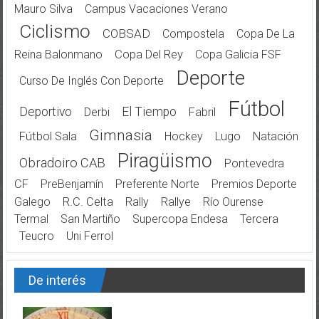
Mauro Silva
Campus Vacaciones Verano
Ciclismo
COBSAD
Compostela
Copa De La
Reina Balonmano
Copa Del Rey
Copa Galicia FSF
Deporte
Curso De Inglés Con Deporte
Fútbol
Deportivo
El Tiempo
Derbi
Fabril
Gimnasia
Fútbol Sala
Hockey
Lugo
Natación
Piragüismo
Obradoiro CAB
Pontevedra
CF
PreBenjamín
Preferente Norte
Premios Deporte
Galego
R.C. Celta
Rally
Rallye
Río Ourense
Termal
San Martiño
Supercopa Endesa
Tercera
Teucro
Uni Ferrol
De interés