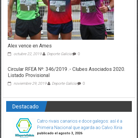
Alex vence en Ames
octubre 22, 2019
Deporte Galicia
0
Circular RFEA Nº: 346/2019 .- Clubes Asociados 2020.
Listado Provisional
noviembre 29, 2019
Deporte Galicia
0
Destacado
Catro rivais canarios e doce galegos: así é a
Primeira Nacional que agarda ao Calvo Xiria
publicado el agosto 3, 2026
Nomeamentos FGA – Agosto 2026