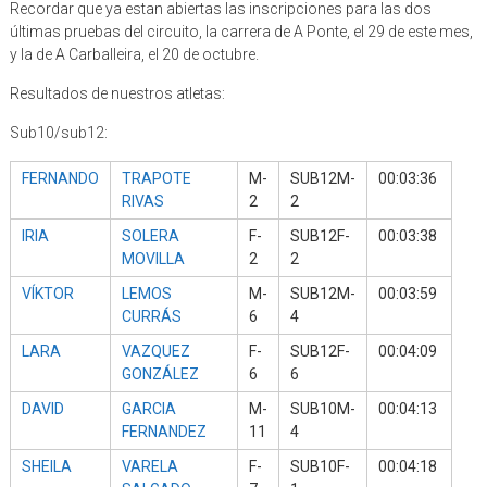
Recordar que ya estan abiertas las inscripciones para las dos
últimas pruebas del circuito, la carrera de A Ponte, el 29 de este mes,
y la de A Carballeira, el 20 de octubre.
Resultados de nuestros atletas:
Sub10/sub12:
FERNANDO
TRAPOTE
M-
SUB12M-
00:03:36
RIVAS
2
2
IRIA
SOLERA
F-
SUB12F-
00:03:38
MOVILLA
2
2
VÍKTOR
LEMOS
M-
SUB12M-
00:03:59
CURRÁS
6
4
LARA
VAZQUEZ
F-
SUB12F-
00:04:09
GONZÁLEZ
6
6
DAVID
GARCIA
M-
SUB10M-
00:04:13
FERNANDEZ
11
4
SHEILA
VARELA
F-
SUB10F-
00:04:18