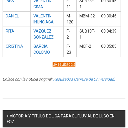
INES
VALENTIN
F-
SUB23F-
00:30:45
CIMA
11
1
DANIEL
VALENTIN
M-
MBM-32
00:30:46
INUNCIAGA
120
RITA
VAZQUEZ
F-
SUB18F-
00:34:39
GONZÁLEZ
21
1
CRISTINA
GARCIA
F-
MCF-2
00:35:05
COLOMO
23
Resultados
Enlace con la noticia original:
Resultados Carreira da Universidad.
Post navigation
VICTORIA Y TÍTULO DE LIGA PARA EL FLUVIAL DE LUGO EN
FOZ