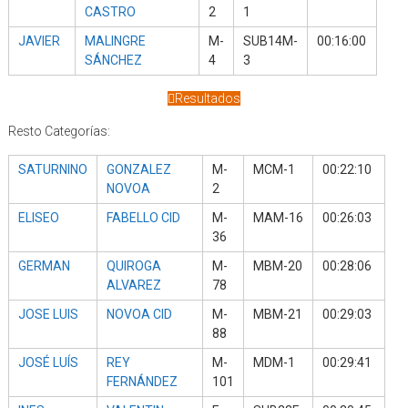
CASTRO
2
1
JAVIER
MALINGRE
M-
SUB14M-
00:16:00
SÁNCHEZ
4
3
Resultados
Resto Categorías:
SATURNINO
GONZALEZ
M-
MCM-1
00:22:10
NOVOA
2
ELISEO
FABELLO CID
M-
MAM-16
00:26:03
36
GERMAN
QUIROGA
M-
MBM-20
00:28:06
ALVAREZ
78
JOSE LUIS
NOVOA CID
M-
MBM-21
00:29:03
88
JOSÉ LUÍS
REY
M-
MDM-1
00:29:41
FERNÁNDEZ
101