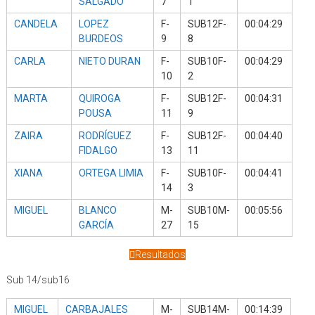
SALGADO
7
1
CANDELA
LOPEZ
F-
SUB12F-
00:04:29
BURDEOS
9
8
CARLA
NIETO DURAN
F-
SUB10F-
00:04:29
10
2
MARTA
QUIROGA
F-
SUB12F-
00:04:31
POUSA
11
9
ZAIRA
RODRÍGUEZ
F-
SUB12F-
00:04:40
FIDALGO
13
11
XIANA
ORTEGA LIMIA
F-
SUB10F-
00:04:41
14
3
MIGUEL
BLANCO
M-
SUB10M-
00:05:56
GARCÍA
27
15
Resultados
Sub 14/sub16
MIGUEL
CARBAJALES
M-
SUB14M-
00:14:39