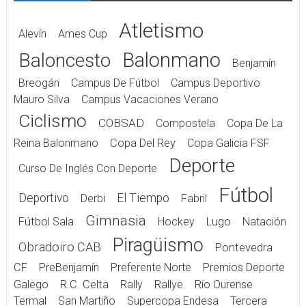
Atletismo
Alevín
Ames Cup
Balonmano
Baloncesto
Benjamín
Breogán
Campus De Fútbol
Campus Deportivo
Mauro Silva
Campus Vacaciones Verano
Ciclismo
COBSAD
Compostela
Copa De La
Reina Balonmano
Copa Del Rey
Copa Galicia FSF
Deporte
Curso De Inglés Con Deporte
Fútbol
Deportivo
El Tiempo
Derbi
Fabril
Gimnasia
Fútbol Sala
Hockey
Lugo
Natación
Piragüismo
Obradoiro CAB
Pontevedra
CF
PreBenjamín
Preferente Norte
Premios Deporte
Galego
R.C. Celta
Rally
Rallye
Río Ourense
Termal
San Martiño
Supercopa Endesa
Tercera