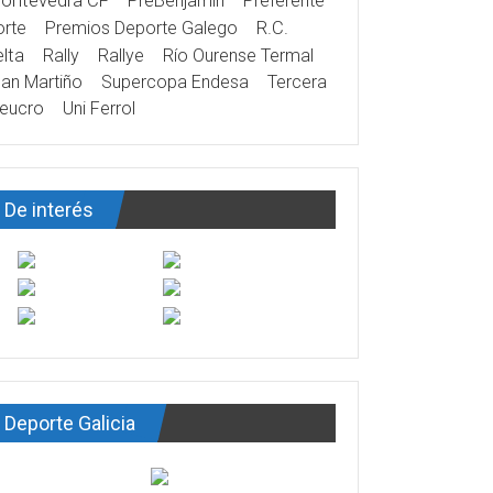
ontevedra CF
PreBenjamín
Preferente
rte
Premios Deporte Galego
R.C.
lta
Rally
Rallye
Río Ourense Termal
an Martiño
Supercopa Endesa
Tercera
eucro
Uni Ferrol
De interés
Deporte Galicia