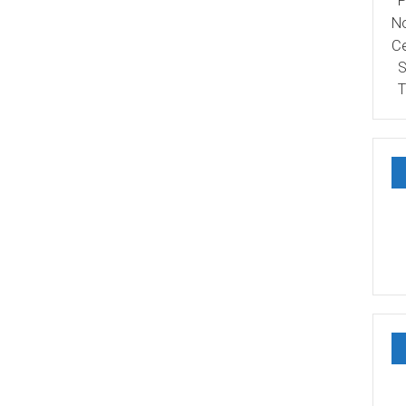
P
No
Ce
S
T