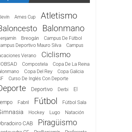
Atletismo
levín
Ames Cup
Balonmano
Baloncesto
enjamín
Breogán
Campus De Fútbol
ampus Deportivo Mauro Silva
Campus
Ciclismo
acaciones Verano
COBSAD
Compostela
Copa De La Reina
alonmano
Copa Del Rey
Copa Galicia
SF
Curso De Inglés Con Deporte
Deporte
Deportivo
El
Derbi
Fútbol
iempo
Fabril
Fútbol Sala
Gimnasia
Hockey
Lugo
Natación
Piragüismo
Obradoiro CAB