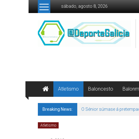
Skip to content
sábado, agosto 8, 2026
Atletismo
Baloncesto
Balon
Breaking News:
O Sénior súmase á pretempa
Atletismo