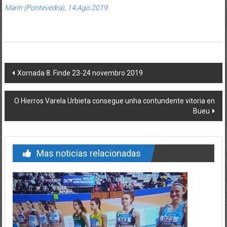
Marín (Pontevedra), 14.Ago.2019
Post navigation
Xornada 8. Finde 23-24 novembro 2019
O Hierros Varela Urbieta consegue unha contundente vitoria en
Bueu
Mas noticias relacionadas