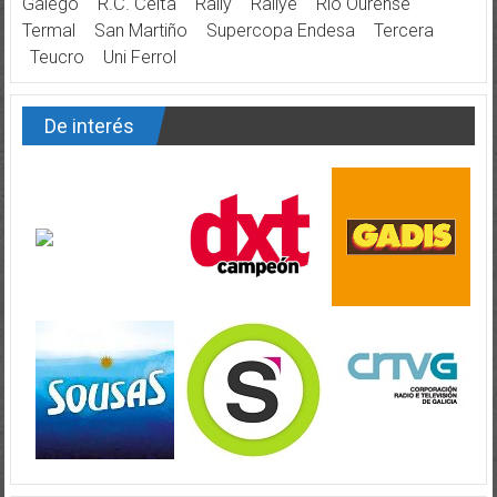
Galego
R.C. Celta
Rally
Rallye
Río Ourense
Termal
San Martiño
Supercopa Endesa
Tercera
Teucro
Uni Ferrol
De interés