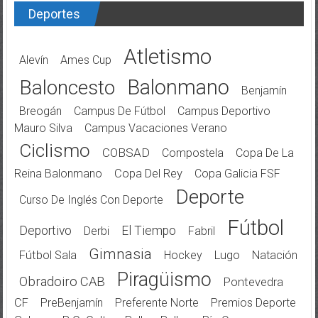
Deportes
Atletismo
Alevín
Ames Cup
Balonmano
Baloncesto
Benjamín
Breogán
Campus De Fútbol
Campus Deportivo
Mauro Silva
Campus Vacaciones Verano
Ciclismo
COBSAD
Compostela
Copa De La
Reina Balonmano
Copa Del Rey
Copa Galicia FSF
Deporte
Curso De Inglés Con Deporte
Fútbol
Deportivo
El Tiempo
Derbi
Fabril
Gimnasia
Fútbol Sala
Hockey
Lugo
Natación
Piragüismo
Obradoiro CAB
Pontevedra
CF
PreBenjamín
Preferente Norte
Premios Deporte