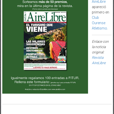
AireLibre
apareció
primero en
Club
Ourense
Atletismo
.
Enlace con
la noticia
original:
Revista
AireLibre