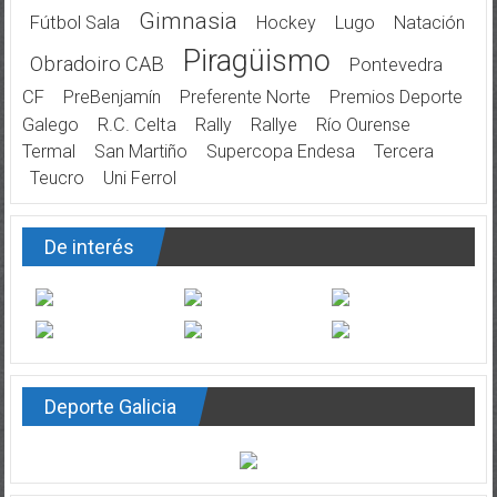
Gimnasia
Fútbol Sala
Hockey
Lugo
Natación
Piragüismo
Obradoiro CAB
Pontevedra
CF
PreBenjamín
Preferente Norte
Premios Deporte
Galego
R.C. Celta
Rally
Rallye
Río Ourense
Termal
San Martiño
Supercopa Endesa
Tercera
Teucro
Uni Ferrol
De interés
Deporte Galicia