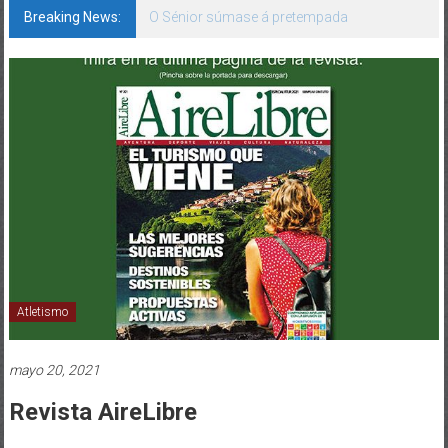
Breaking News:
O Sénior súmase á pretempada
Atletismo
mayo 20, 2021
Revista AireLibre