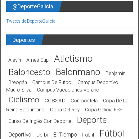
@DeporteGalicia
Tweets de DeporteGalicia
Deportes
Atletismo
Alevín
Ames Cup
Balonmano
Baloncesto
Benjamín
Breogán
Campus De Fútbol
Campus Deportivo
Mauro Silva
Campus Vacaciones Verano
Ciclismo
COBSAD
Compostela
Copa De La
Reina Balonmano
Copa Del Rey
Copa Galicia FSF
Deporte
Curso De Inglés Con Deporte
Fútbol
Deportivo
El Tiempo
Derbi
Fabril