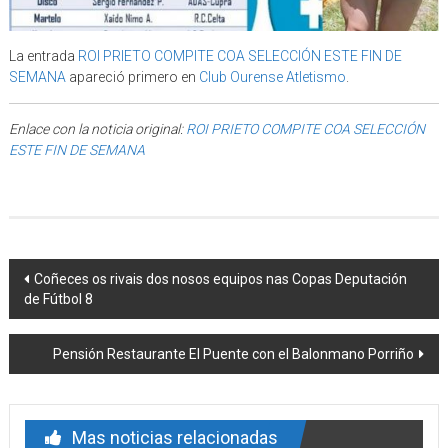
La entrada
ROI PRIETO COMPITE COA SELECCIÓN ESTE FIN DE
SEMANA
apareció primero en
Club Ourense Atletismo
.
Enlace con la noticia original:
ROI PRIETO COMPITE COA SELECCIÓN
ESTE FIN DE SEMANA
Post navigation
Coñeces os rivais dos nosos equipos nas Copas Deputación
de Fútbol 8
Pensión Restaurante El Puente con el Balonmano Porriño
Mas noticias relacionadas