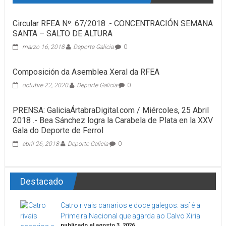
Circular RFEA Nº: 67/2018 .- CONCENTRACIÓN SEMANA
SANTA – SALTO DE ALTURA
marzo 16, 2018
Deporte Galicia
0
Composición da Asemblea Xeral da RFEA
octubre 22, 2020
Deporte Galicia
0
PRENSA: GaliciaÁrtabraDigital.com / Miércoles, 25 Abril
2018 .- Bea Sánchez logra la Carabela de Plata en la XXV
Gala do Deporte de Ferrol
abril 26, 2018
Deporte Galicia
0
Destacado
Catro rivais canarios e doce galegos: así é a
Primeira Nacional que agarda ao Calvo Xiria
publicado el agosto 3, 2026