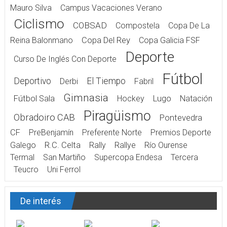
Mauro Silva
Campus Vacaciones Verano
Ciclismo
COBSAD
Compostela
Copa De La
Reina Balonmano
Copa Del Rey
Copa Galicia FSF
Deporte
Curso De Inglés Con Deporte
Fútbol
Deportivo
El Tiempo
Derbi
Fabril
Gimnasia
Fútbol Sala
Hockey
Lugo
Natación
Piragüismo
Obradoiro CAB
Pontevedra
CF
PreBenjamín
Preferente Norte
Premios Deporte
Galego
R.C. Celta
Rally
Rallye
Río Ourense
Termal
San Martiño
Supercopa Endesa
Tercera
Teucro
Uni Ferrol
De interés