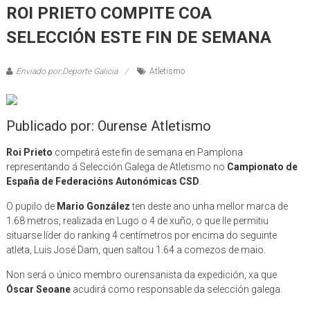
ROI PRIETO COMPITE COA
SELECCIÓN ESTE FIN DE SEMANA
Enviado por:Deporte Galicia
Atletismo
Publicado por: Ourense Atletismo
Roi Prieto
competirá este fin de semana en Pamplona
representando á Selección Galega de Atletismo no
Campionato de
España de Federacións Autonómicas CSD
.
O pupilo de
Mario González
ten deste ano unha mellor marca de
1.68 metros, realizada en Lugo o 4 de xuño, o que lle permitiu
situarse líder do ranking 4 centímetros por encima do seguinte
atleta, Luis José Dam, quen saltou 1.64 a comezos de maio.
Non será o único membro ourensanista da expedición, xa que
Óscar Seoane
acudirá como responsable da selección galega.