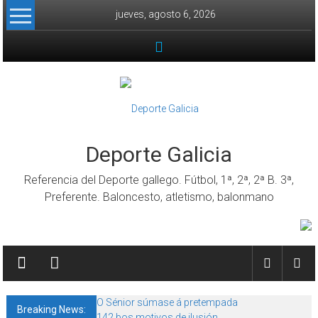
Skip to content
jueves, agosto 6, 2026
Deporte Galicia
Referencia del Deporte gallego. Fútbol, 1ª, 2ª, 2ª B. 3ª,
Preferente. Baloncesto, atletismo, balonmano
O Sénior súmase á pretempada
Breaking News:
142 bos motivos de ilusión