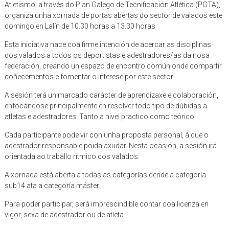
Atletismo, a través do Plan Galego de Tecnificación Atlética (PGTA),
organiza unha xornada de portas abertas do sector de valados este
domingo en Lalín de 10.30 horas a 13.30 horas
Esta iniciativa nace coa firme intención de acercar as disciplinas
dos valados a todos os deportistas e adestradores/as da nosa
federación, creando un espazo de encontro común onde compartir
coñecementos e fomentar o interese por este sector.
A sesión terá un marcado carácter de aprendizaxe e colaboración,
enfocándose principalmente en resolver todo tipo de dúbidas a
atletas e adestradores. Tanto a nivel practico como teórico.
Cada participante pode vir con unha proposta personal, á que o
adestrador responsable poida axudar. Nesta ocasión, a sesión irá
orientada ao traballo rítmico cos valados.
A xornada está aberta a todas as categorías dende a categoría
sub14 ata a categoría máster.
Para poder participar, será imprescindible contar coa licenza en
vigor, sexa de adestrador ou de atleta.