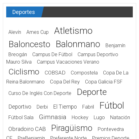
Deportes
Atletismo
Alevín
Ames Cup
Balonmano
Baloncesto
Benjamín
Breogán
Campus De Fútbol
Campus Deportivo
Mauro Silva
Campus Vacaciones Verano
Ciclismo
COBSAD
Compostela
Copa De La
Reina Balonmano
Copa Del Rey
Copa Galicia FSF
Deporte
Curso De Inglés Con Deporte
Fútbol
Deportivo
El Tiempo
Derbi
Fabril
Gimnasia
Fútbol Sala
Hockey
Lugo
Natación
Piragüismo
Obradoiro CAB
Pontevedra
CF
PreBenjamín
Preferente Norte
Premios Deporte