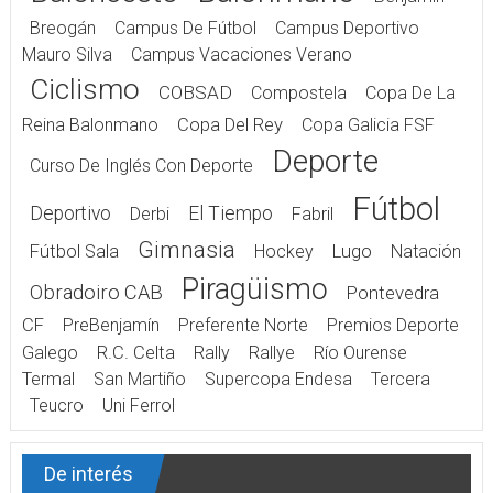
Breogán
Campus De Fútbol
Campus Deportivo
Mauro Silva
Campus Vacaciones Verano
Ciclismo
COBSAD
Compostela
Copa De La
Reina Balonmano
Copa Del Rey
Copa Galicia FSF
Deporte
Curso De Inglés Con Deporte
Fútbol
Deportivo
El Tiempo
Derbi
Fabril
Gimnasia
Fútbol Sala
Hockey
Lugo
Natación
Piragüismo
Obradoiro CAB
Pontevedra
CF
PreBenjamín
Preferente Norte
Premios Deporte
Galego
R.C. Celta
Rally
Rallye
Río Ourense
Termal
San Martiño
Supercopa Endesa
Tercera
Teucro
Uni Ferrol
De interés