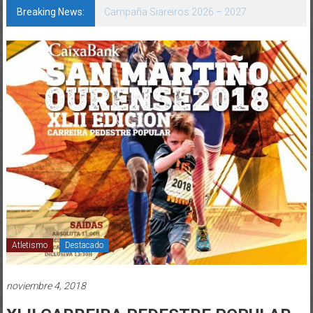
Breaking News:
Subcampión de España: o balonmán praia
deixa selo carballés en Laredo
Atletismo
Destacado
noviembre 4, 2018