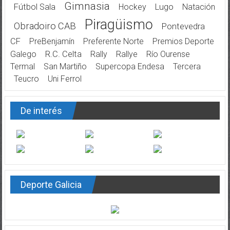
Gimnasia
Fútbol Sala
Hockey
Lugo
Natación
Piragüismo
Obradoiro CAB
Pontevedra
CF
PreBenjamín
Preferente Norte
Premios Deporte
Galego
R.C. Celta
Rally
Rallye
Río Ourense
Termal
San Martiño
Supercopa Endesa
Tercera
Teucro
Uni Ferrol
De interés
Deporte Galicia