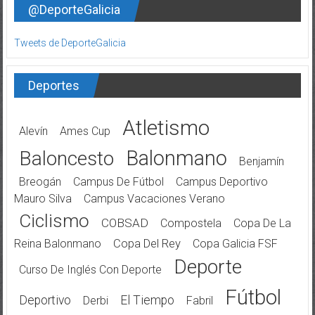
@DeporteGalicia
Tweets de DeporteGalicia
Deportes
Atletismo
Alevín
Ames Cup
Balonmano
Baloncesto
Benjamín
Breogán
Campus De Fútbol
Campus Deportivo
Mauro Silva
Campus Vacaciones Verano
Ciclismo
COBSAD
Compostela
Copa De La
Reina Balonmano
Copa Del Rey
Copa Galicia FSF
Deporte
Curso De Inglés Con Deporte
Fútbol
Deportivo
El Tiempo
Derbi
Fabril