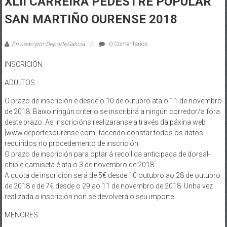
XLII CARREIRA PEDESTRE POPULAR
SAN MARTIÑO OURENSE 2018
Enviado por:DeporteGalicia
0 Comentarios
INSCRICIÓN
ADULTOS
O prazo de inscrición é desde o 10 de outubro ata o 11 de novembro
de 2018. Baixo ningún criterio se inscribirá a ningún corredor/a fóra
deste prazo. As inscricións realizaranse a través da páxina web
[www.deportesourense.com] facendo constar todos os datos
requiridos no procedemento de inscrición.
O prazo de inscrición para optar á recollida anticipada de dorsal-
chip e camiseta é ata o 3 de novembro de 2018
A cuota de inscrición será de 5€ desde 10 outubro ao 28 de outubro
de 2018 e de 7€ desde o 29 ao 11 de novembro de 2018. Unha vez
realizada a inscrición non se devolverá o seu importe.
MENORES