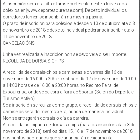
A inscrición será gratuíta e farase preferentemente a través dos
colexios en [www.deportesourense.com]. De xeito individual, os
corredores tamén se inscribirán na mesma páxina.
O prazo de inscrición para colexios é desde o 10 de outubro ata o 3
de novembro de 2018 e de xeito individual poderanse inscribir ata o
11 de novembro de 2018.
CANCELACIÓNS
Unha vez realizada a inscrición non se devolverá o seu importe.
RECOLLIDA DE DORSAIS-CHIPS
A recollida de dorsais-chips e camisetas é o venres día 16 de
novembro de 16:00h a 20h e o sábado día 17 de novembro de 10:00
a 14:00 horas e de 16:00 a 20:00 horas no Recinto Feiral de
Expourense, onde se celebra a feira de Sportur (Salón do Deporte e
Turismo Activo).
Se a inscrición se realiza como grupo, a recollida de dorsais-chips e
camisetas será do mesmo xeito, nunca de maneira individual.
Non se entregarán dorsais o día da carreira.
A recollida anticipada de dorsais-chips (para os inscritos ata o 3 de
novembro de 2018) será os días 15, 16 e 17 de novembro de 2018