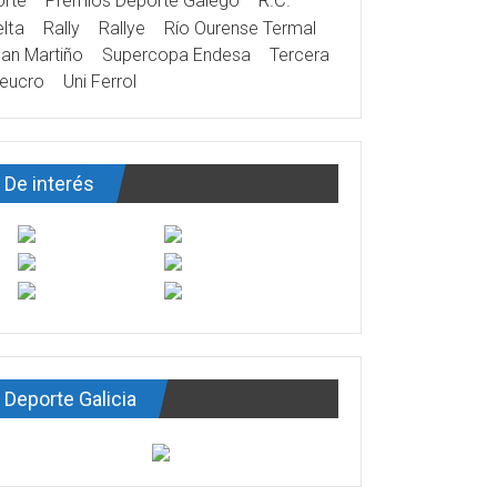
rte
Premios Deporte Galego
R.C.
lta
Rally
Rallye
Río Ourense Termal
an Martiño
Supercopa Endesa
Tercera
eucro
Uni Ferrol
De interés
Deporte Galicia