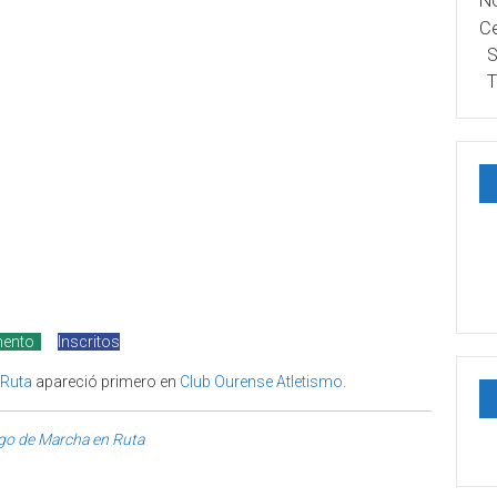
No
Ce
S
T
mento
Inscritos
 Ruta
apareció primero en
Club Ourense Atletismo
.
go de Marcha en Ruta