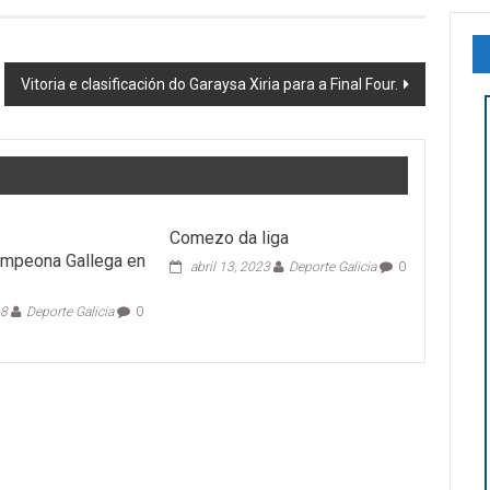
Vitoria e clasificación do Garaysa Xiria para a Final Four.
Comezo da liga
ampeona Gallega en
abril 13, 2023
Deporte Galicia
0
18
Deporte Galicia
0