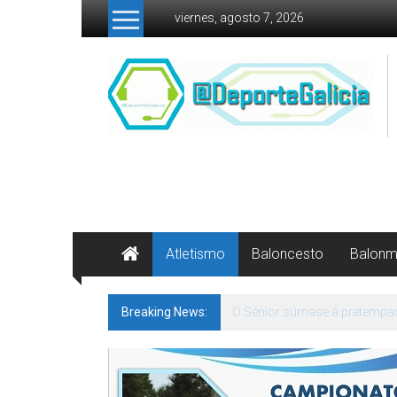
Skip to content
viernes, agosto 7, 2026
Atletismo
Baloncesto
Balon
Breaking News:
142 bos motivos de ilusión