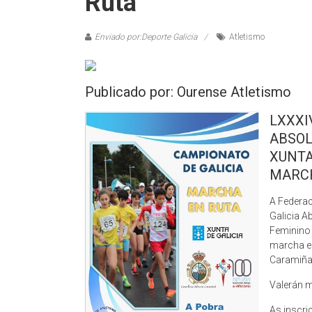
Ruta
Enviado por:Deporte Galicia
Atletismo
Publicado por: Ourense Atletismo
LXXXI
ABSOL
XUNTA
MARCH
A Federac
Galicia A
Feminino 
marcha en
Caramiña
Valerán m
As inscri