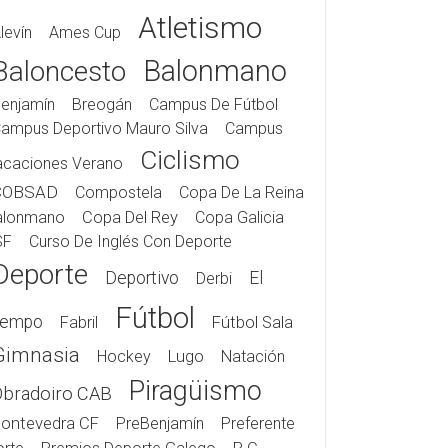
Atletismo
levín
Ames Cup
Balonmano
Baloncesto
enjamín
Breogán
Campus De Fútbol
ampus Deportivo Mauro Silva
Campus
Ciclismo
acaciones Verano
COBSAD
Compostela
Copa De La Reina
alonmano
Copa Del Rey
Copa Galicia
SF
Curso De Inglés Con Deporte
Deporte
Deportivo
El
Derbi
Fútbol
iempo
Fabril
Fútbol Sala
Gimnasia
Hockey
Lugo
Natación
Piragüismo
Obradoiro CAB
ontevedra CF
PreBenjamín
Preferente