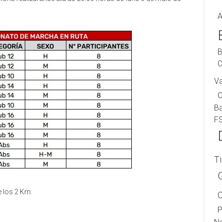
A
B
C
V
B
F
T
e los 2 Km:
P