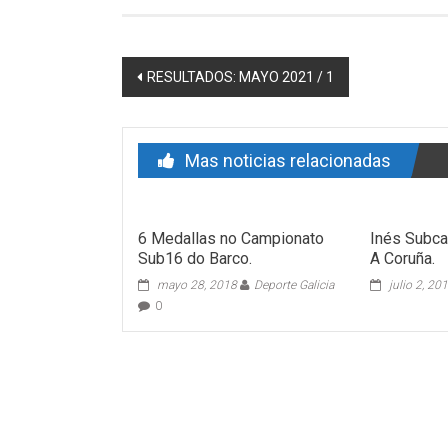
Post navigation
RESULTADOS: MAYO 2021 / 1
Mas noticias relacionadas
6 Medallas no Campionato
Inés Subc
Sub16 do Barco.
A Coruña.
mayo 28, 2018
Deporte Galicia
julio 2, 20
0