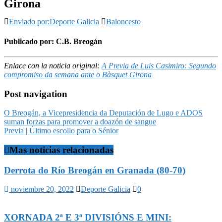
Girona
Enviado por:Deporte Galicia
Baloncesto
Publicado por: C.B. Breogán
Enlace con la noticia original:
A Previa de Luis Casimiro: Segundo
compromiso da semana ante o Bàsquet Girona
Post navigation
O Breogán, a Vicepresidencia da Deputación de Lugo e ADOS
suman forzas para promover a doazón de sangue
Previa | Último escollo para o Sénior
Mas noticias relacionadas
Derrota do Río Breogán en Granada (80-70)
noviembre 20, 2022
Deporte Galicia
0
XORNADA 2ª E 3ª DIVISIÓNS E MINI: