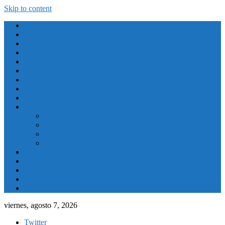
Skip to content
Atletismo
Baloncesto
Balonmano
Ciclismo
Deporte Adaptado
Deportes de Invierno
Deportes Naúticos
Destacado
El Tiempo
Fútbol
Primera División
Segunda División
Segunda División B
Tercera División
Futbol Sala
Piragüismo
Polideportivo
Running
Voleybol
viernes, agosto 7, 2026
Twitter