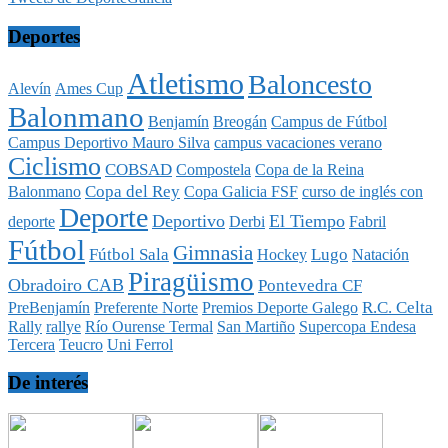
Deportes
Atletismo
Baloncesto
Alevín
Ames Cup
Balonmano
Benjamín
Breogán
Campus de Fútbol
Campus Deportivo Mauro Silva
campus vacaciones verano
Ciclismo
COBSAD
Compostela
Copa de la Reina
Copa del Rey
Balonmano
Copa Galicia FSF
curso de inglés con
Deporte
Deportivo
El Tiempo
deporte
Derbi
Fabril
Fútbol
Gimnasia
Fútbol Sala
Lugo
Hockey
Natación
Piragüismo
Obradoiro CAB
Pontevedra CF
R.C. Celta
PreBenjamín
Preferente Norte
Premios Deporte Galego
Rally
rallye
Río Ourense Termal
San Martiño
Supercopa Endesa
Tercera
Teucro
Uni Ferrol
De interés