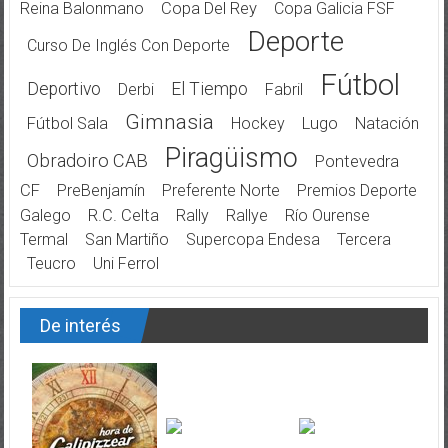
Reina Balonmano
Copa Del Rey
Copa Galicia FSF
Deporte
Curso De Inglés Con Deporte
Fútbol
Deportivo
El Tiempo
Derbi
Fabril
Gimnasia
Fútbol Sala
Hockey
Lugo
Natación
Piragüismo
Obradoiro CAB
Pontevedra
CF
PreBenjamín
Preferente Norte
Premios Deporte
Galego
R.C. Celta
Rally
Rallye
Río Ourense
Termal
San Martiño
Supercopa Endesa
Tercera
Teucro
Uni Ferrol
De interés