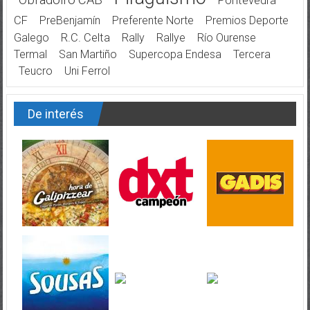
Pontevedra
CF
PreBenjamín
Preferente Norte
Premios Deporte
Galego
R.C. Celta
Rally
Rallye
Río Ourense
Termal
San Martiño
Supercopa Endesa
Tercera
Teucro
Uni Ferrol
De interés