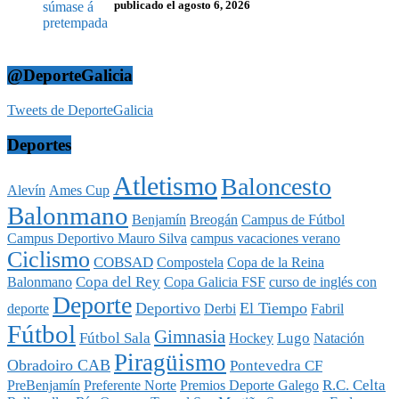
publicado el agosto 6, 2026
@DeporteGalicia
Tweets de DeporteGalicia
Deportes
Atletismo
Baloncesto
Alevín
Ames Cup
Balonmano
Benjamín
Breogán
Campus de Fútbol
Campus Deportivo Mauro Silva
campus vacaciones verano
Ciclismo
COBSAD
Compostela
Copa de la Reina
Copa del Rey
Balonmano
Copa Galicia FSF
curso de inglés con
Deporte
Deportivo
El Tiempo
deporte
Derbi
Fabril
Fútbol
Gimnasia
Fútbol Sala
Lugo
Hockey
Natación
Piragüismo
Obradoiro CAB
Pontevedra CF
R.C. Celta
PreBenjamín
Preferente Norte
Premios Deporte Galego