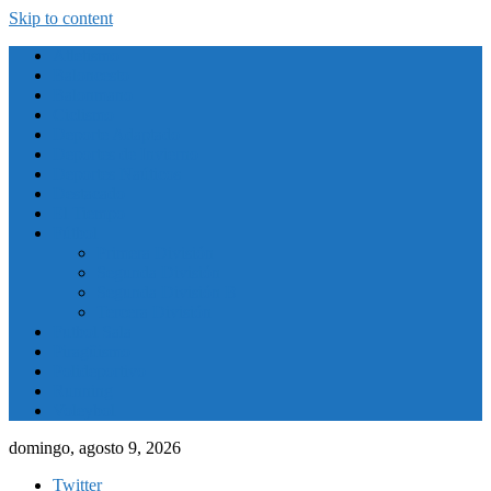
Skip to content
Atletismo
Baloncesto
Balonmano
Ciclismo
Deporte Adaptado
Deportes de Invierno
Deportes Naúticos
Destacado
El Tiempo
Fútbol
Primera División
Segunda División
Segunda División B
Tercera División
Futbol Sala
Piragüismo
Polideportivo
Running
Voleybol
domingo, agosto 9, 2026
Twitter