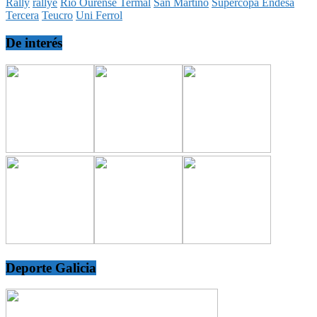
Rally
rallye
Río Ourense Termal
San Martiño
Supercopa Endesa
Tercera
Teucro
Uni Ferrol
De interés
Deporte Galicia