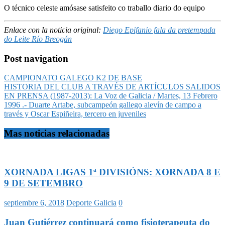
O técnico celeste amósase satisfeito co traballo diario do equipo
Enlace con la noticia original:
Diego Epifanio fala da pretempada
do Leite Río Breogán
Post navigation
CAMPIONATO GALEGO K2 DE BASE
HISTORIA DEL CLUB A TRAVÉS DE ARTÍCULOS SALIDOS
EN PRENSA (1987-2013): La Voz de Galicia / Martes, 13 Febrero
1996 .- Duarte Artabe, subcampeón gallego alevín de campo a
través y Oscar Espiñeira, tercero en juveniles
Mas noticias relacionadas
XORNADA LIGAS 1ª DIVISIÓNS: XORNADA 8 E
9 DE SETEMBRO
septiembre 6, 2018
Deporte Galicia
0
Juan Gutiérrez continuará como fisioterapeuta do