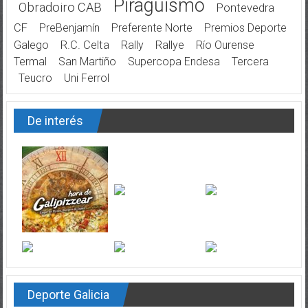
Piragüismo
Obradoiro CAB
Pontevedra
CF
PreBenjamín
Preferente Norte
Premios Deporte
Galego
R.C. Celta
Rally
Rallye
Río Ourense
Termal
San Martiño
Supercopa Endesa
Tercera
Teucro
Uni Ferrol
De interés
Deporte Galicia