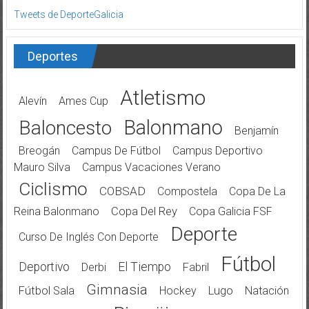
Tweets de DeporteGalicia
Deportes
Atletismo
Alevín
Ames Cup
Balonmano
Baloncesto
Benjamín
Breogán
Campus De Fútbol
Campus Deportivo
Mauro Silva
Campus Vacaciones Verano
Ciclismo
COBSAD
Compostela
Copa De La
Reina Balonmano
Copa Del Rey
Copa Galicia FSF
Deporte
Curso De Inglés Con Deporte
Fútbol
Deportivo
El Tiempo
Derbi
Fabril
Gimnasia
Fútbol Sala
Hockey
Lugo
Natación