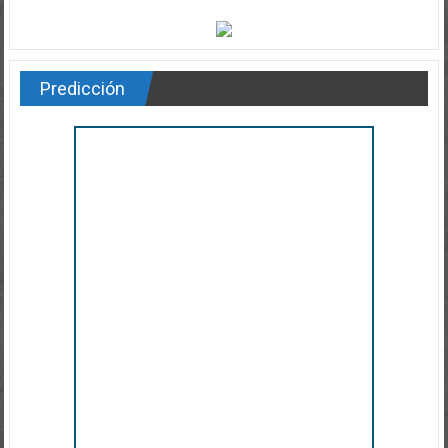
Predicción