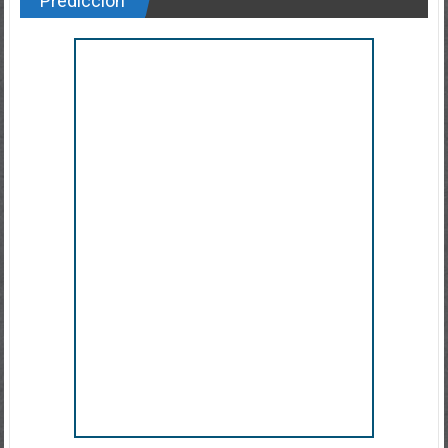
Predicción