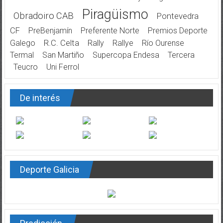
Piragüismo
Obradoiro CAB
Pontevedra
CF
PreBenjamín
Preferente Norte
Premios Deporte
Galego
R.C. Celta
Rally
Rallye
Río Ourense
Termal
San Martiño
Supercopa Endesa
Tercera
Teucro
Uni Ferrol
De interés
Deporte Galicia