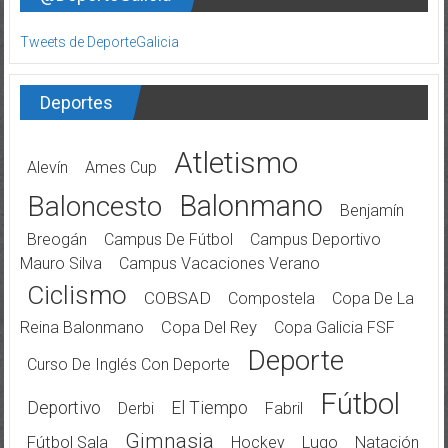
Tweets de DeporteGalicia
Deportes
Atletismo
Alevín
Ames Cup
Balonmano
Baloncesto
Benjamín
Breogán
Campus De Fútbol
Campus Deportivo
Mauro Silva
Campus Vacaciones Verano
Ciclismo
COBSAD
Compostela
Copa De La
Reina Balonmano
Copa Del Rey
Copa Galicia FSF
Deporte
Curso De Inglés Con Deporte
Fútbol
Deportivo
El Tiempo
Derbi
Fabril
Gimnasia
Fútbol Sala
Hockey
Lugo
Natación