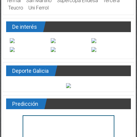
Termal
San Martiño
Supercopa Endesa
Tercera
Teucro
Uni Ferrol
De interés
Deporte Galicia
Predicción