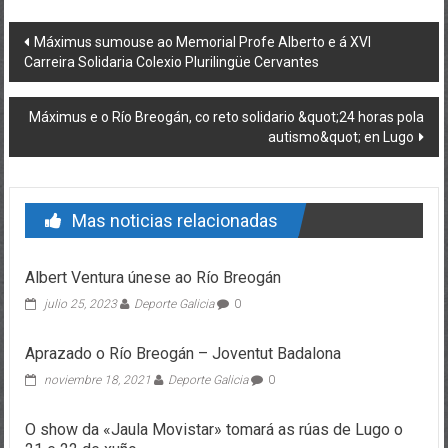
Post navigation
Máximus sumouse ao Memorial Profe Alberto e á XVI
Carreira Solidaria Colexio Plurilingüe Cervantes
Máximus e o Río Breogán, co reto solidario &quot;24 horas pola
autismo&quot; en Lugo
Mas noticias relacionadas
Albert Ventura únese ao Río Breogán
julio 25, 2023
Deporte Galicia
0
Aprazado o Río Breogán – Joventut Badalona
noviembre 18, 2021
Deporte Galicia
0
O show da «Jaula Movistar» tomará as rúas de Lugo o