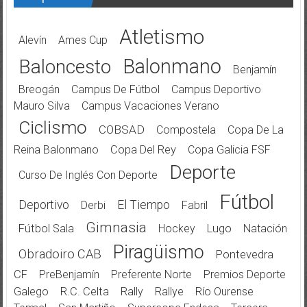
Atletismo
Alevín
Ames Cup
Balonmano
Baloncesto
Benjamín
Breogán
Campus De Fútbol
Campus Deportivo
Mauro Silva
Campus Vacaciones Verano
Ciclismo
COBSAD
Compostela
Copa De La
Reina Balonmano
Copa Del Rey
Copa Galicia FSF
Deporte
Curso De Inglés Con Deporte
Fútbol
Deportivo
El Tiempo
Derbi
Fabril
Gimnasia
Fútbol Sala
Hockey
Lugo
Natación
Piragüismo
Obradoiro CAB
Pontevedra
CF
PreBenjamín
Preferente Norte
Premios Deporte
Galego
R.C. Celta
Rally
Rallye
Río Ourense