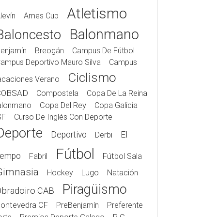
Atletismo
levín
Ames Cup
Balonmano
Baloncesto
enjamín
Breogán
Campus De Fútbol
ampus Deportivo Mauro Silva
Campus
Ciclismo
acaciones Verano
COBSAD
Compostela
Copa De La Reina
alonmano
Copa Del Rey
Copa Galicia
SF
Curso De Inglés Con Deporte
Deporte
Deportivo
El
Derbi
Fútbol
iempo
Fabril
Fútbol Sala
Gimnasia
Hockey
Lugo
Natación
Piragüismo
Obradoiro CAB
ontevedra CF
PreBenjamín
Preferente