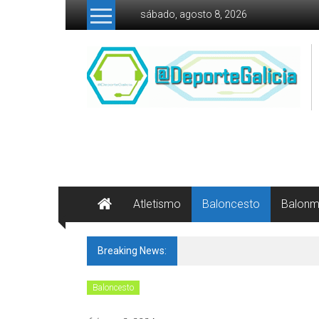
Skip to content
sábado, agosto 8, 2026
Atletismo
Baloncesto
Balon
Breaking News:
Xa roda o balón no Miguel Án
Baloncesto