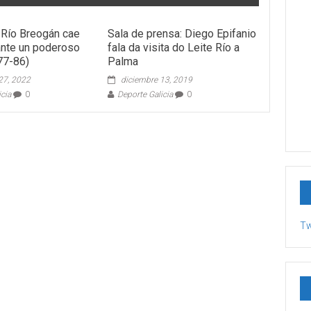
r Río Breogán cae
Sala de prensa: Diego Epifanio
ante un poderoso
fala da visita do Leite Río a
77-86)
Palma
27, 2022
diciembre 13, 2019
icia
0
Deporte Galicia
0
Tw