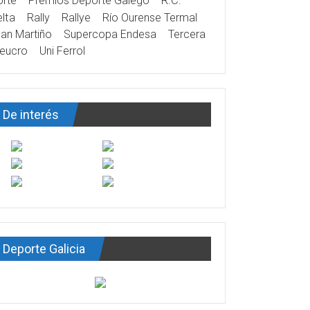
rte
Premios Deporte Galego
R.C.
lta
Rally
Rallye
Río Ourense Termal
an Martiño
Supercopa Endesa
Tercera
eucro
Uni Ferrol
De interés
Deporte Galicia