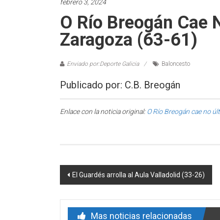
febrero 3, 2024
O Río Breogán Cae 
Zaragoza (63-61)
Enviado por:Deporte Galicia
Baloncesto
Publicado por: C.B. Breogán
Enlace con la noticia original:
O Río Breogán cae no úl
Post navigation
El Guardés arrolla al Aula Valladolid (33-26)
Mas noticias relacionadas