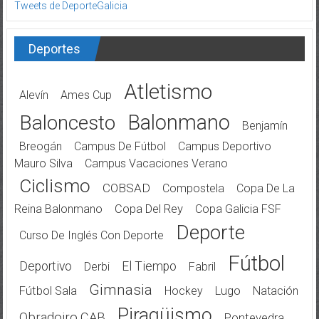
Tweets de DeporteGalicia
Deportes
Atletismo
Alevín
Ames Cup
Balonmano
Baloncesto
Benjamín
Breogán
Campus De Fútbol
Campus Deportivo
Mauro Silva
Campus Vacaciones Verano
Ciclismo
COBSAD
Compostela
Copa De La
Reina Balonmano
Copa Del Rey
Copa Galicia FSF
Deporte
Curso De Inglés Con Deporte
Fútbol
Deportivo
El Tiempo
Derbi
Fabril
Gimnasia
Fútbol Sala
Hockey
Lugo
Natación
Piragüismo
Obradoiro CAB
Pontevedra