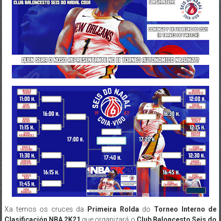
Xa temos os cruces da
Primeira Rolda
do
Torneo Interno de
Clasificación NBA 2K21
que organizará o
Club Baloncesto Seis do