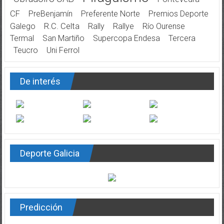
CF
PreBenjamín
Preferente Norte
Premios Deporte
Galego
R.C. Celta
Rally
Rallye
Río Ourense
Termal
San Martiño
Supercopa Endesa
Tercera
Teucro
Uni Ferrol
De interés
Deporte Galicia
Predicción