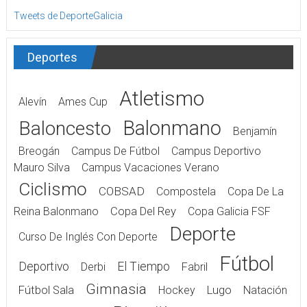
Tweets de DeporteGalicia
Deportes
Atletismo
Alevín
Ames Cup
Balonmano
Baloncesto
Benjamín
Breogán
Campus De Fútbol
Campus Deportivo
Mauro Silva
Campus Vacaciones Verano
Ciclismo
COBSAD
Compostela
Copa De La
Reina Balonmano
Copa Del Rey
Copa Galicia FSF
Deporte
Curso De Inglés Con Deporte
Fútbol
Deportivo
El Tiempo
Derbi
Fabril
Gimnasia
Fútbol Sala
Hockey
Lugo
Natación