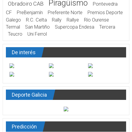
Piragüismo
Obradoiro CAB
Pontevedra
CF
PreBenjamín
Preferente Norte
Premios Deporte
Galego
R.C. Celta
Rally
Rallye
Río Ourense
Termal
San Martiño
Supercopa Endesa
Tercera
Teucro
Uni Ferrol
De interés
Deporte Galicia
Predicción