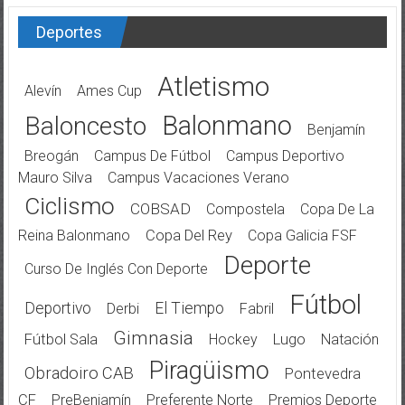
Deportes
Atletismo
Alevín
Ames Cup
Balonmano
Baloncesto
Benjamín
Breogán
Campus De Fútbol
Campus Deportivo
Mauro Silva
Campus Vacaciones Verano
Ciclismo
COBSAD
Compostela
Copa De La
Reina Balonmano
Copa Del Rey
Copa Galicia FSF
Deporte
Curso De Inglés Con Deporte
Fútbol
Deportivo
El Tiempo
Derbi
Fabril
Gimnasia
Fútbol Sala
Hockey
Lugo
Natación
Piragüismo
Obradoiro CAB
Pontevedra
CF
PreBenjamín
Preferente Norte
Premios Deporte