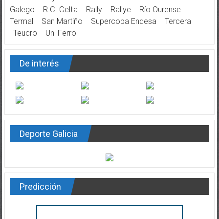
Galego
R.C. Celta
Rally
Rallye
Río Ourense
Termal
San Martiño
Supercopa Endesa
Tercera
Teucro
Uni Ferrol
De interés
Deporte Galicia
Predicción