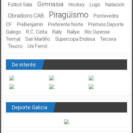
Gimnasia
Fútbol Sala
Hockey
Lugo
Natación
Piragüismo
Obradoiro CAB
Pontevedra
CF
PreBenjamín
Preferente Norte
Premios Deporte
Galego
R.C. Celta
Rally
Rallye
Río Ourense
Termal
San Martiño
Supercopa Endesa
Tercera
Teucro
Uni Ferrol
De interés
Deporte Galicia