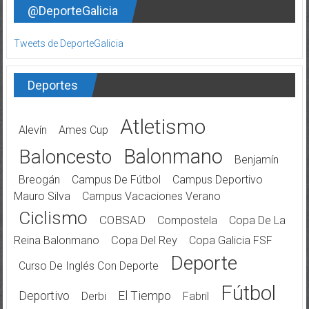
@DeporteGalicia
Tweets de DeporteGalicia
Deportes
Atletismo
Alevín
Ames Cup
Balonmano
Baloncesto
Benjamín
Breogán
Campus De Fútbol
Campus Deportivo
Mauro Silva
Campus Vacaciones Verano
Ciclismo
COBSAD
Compostela
Copa De La
Reina Balonmano
Copa Del Rey
Copa Galicia FSF
Deporte
Curso De Inglés Con Deporte
Fútbol
Deportivo
El Tiempo
Derbi
Fabril