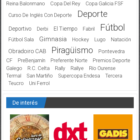
Reina Balonmano
Copa Del Rey
Copa Galicia FSF
Deporte
Curso De Inglés Con Deporte
Fútbol
Deportivo
El Tiempo
Derbi
Fabril
Gimnasia
Fútbol Sala
Hockey
Lugo
Natación
Piragüismo
Obradoiro CAB
Pontevedra
CF
PreBenjamín
Preferente Norte
Premios Deporte
Galego
R.C. Celta
Rally
Rallye
Río Ourense
Termal
San Martiño
Supercopa Endesa
Tercera
Teucro
Uni Ferrol
De interés