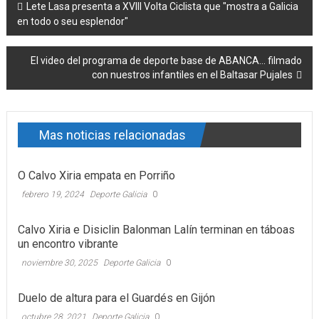
Post navigation
Lete Lasa presenta a XVIII Volta Ciclista que "mostra a Galicia
en todo o seu esplendor"
El video del programa de deporte base de ABANCA… filmado
con nuestros infantiles en el Baltasar Pujales
Mas noticias relacionadas
O Calvo Xiria empata en Porriño
febrero 19, 2024
Deporte Galicia
0
Calvo Xiria e Disiclin Balonman Lalín terminan en táboas
un encontro vibrante
noviembre 30, 2025
Deporte Galicia
0
Duelo de altura para el Guardés en Gijón
octubre 28, 2021
Deporte Galicia
0