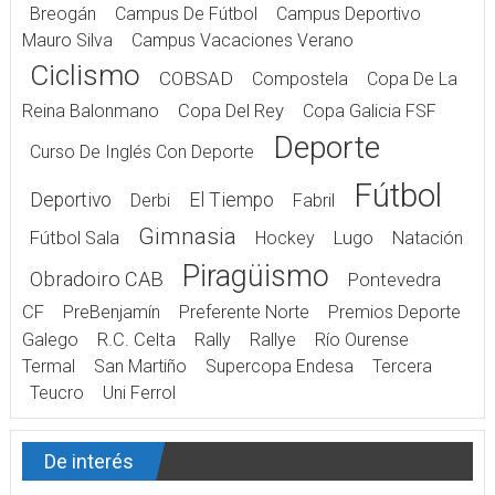
Breogán
Campus De Fútbol
Campus Deportivo
Mauro Silva
Campus Vacaciones Verano
Ciclismo
COBSAD
Compostela
Copa De La
Reina Balonmano
Copa Del Rey
Copa Galicia FSF
Deporte
Curso De Inglés Con Deporte
Fútbol
Deportivo
El Tiempo
Derbi
Fabril
Gimnasia
Fútbol Sala
Hockey
Lugo
Natación
Piragüismo
Obradoiro CAB
Pontevedra
CF
PreBenjamín
Preferente Norte
Premios Deporte
Galego
R.C. Celta
Rally
Rallye
Río Ourense
Termal
San Martiño
Supercopa Endesa
Tercera
Teucro
Uni Ferrol
De interés